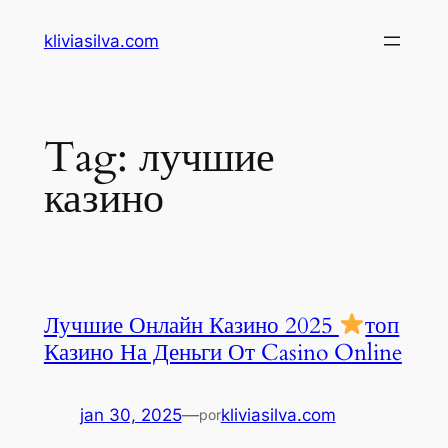
Pular
kliviasilva.com
para
o
conteúdo
Tag:
лучшие
казино
Лучшие Онлайн Казино 2025
топ
Казино На Деньги От Casino Online
jan 30, 2025
—
kliviasilva.com
por