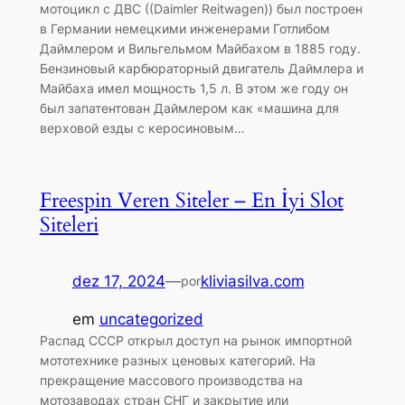
мотоцикл с ДВС ((Daimler Reitwagen)) был построен
в Германии немецкими инженерами Готлибом
Даймлером и Вильгельмом Майбахом в 1885 году.
Бензиновый карбюраторный двигатель Даймлера и
Майбаха имел мощность 1,5 л. В этом же году он
был запатентован Даймлером как «машина для
верховой езды с керосиновым…
Freespin Veren Siteler – En İyi Slot
Siteleri
dez 17, 2024
—
kliviasilva.com
por
em
uncategorized
Распад СССР открыл доступ на рынок импортной
мототехнике разных ценовых категорий. На
прекращение массового производства на
мотозаводах стран СНГ и закрытие или