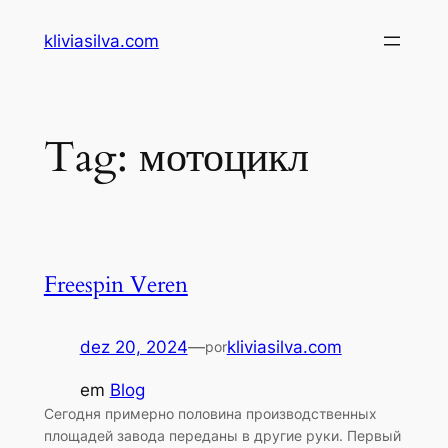
Pular
kliviasilva.com
para
o
conteúdo
Tag:
мотоцикл
Freespin Veren
dez 20, 2024
—
kliviasilva.com
por
em
Blog
Сегодня примерно половина производственных
площадей завода переданы в другие руки. Первый