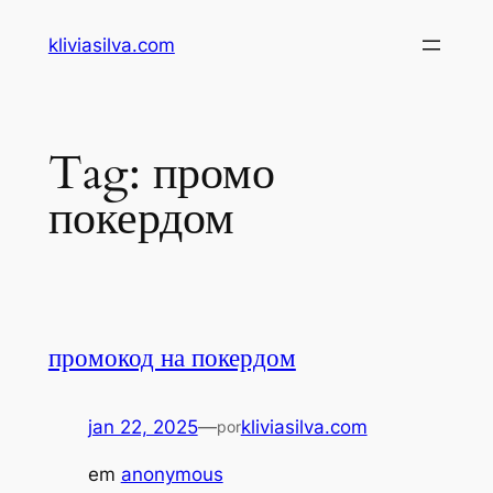
Pular
kliviasilva.com
para
o
conteúdo
Tag:
промо
покердом
промокод на покердом
jan 22, 2025
—
kliviasilva.com
por
em
anonymous