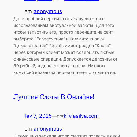
em
anonymous
Да, в пробной версии слоты запускаются с
использованием виртуальной валюты. Для того
чтобы запустить его, просто перейдите на сайт,
выберите “Развлечения” и нажмите кнопку
“Демонстрация”. 1xslots имеет раздел “Касса”,
через который клиент может совершать любые
финансовые операции. Допускается депозиты от
50 рублей, и деньги придут сразу. Никаких
комиссий казино за перевод денег с клиента не…
Лучшие Слоты В Онлайне!
fev 7, 2025
—
kliviasilva.com
por
em
anonymous
С помощью зеркала игрок сможет попасть в свой