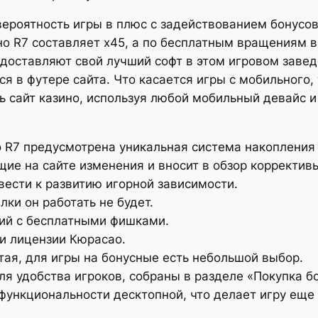
вероятность игры в плюс с задействованием бонусов
но R7 составляет х45, а по бесплатным вращениям 
доставляют свой лучший софт в этом игровом завед
я в футере сайта. Что касается игры с мобильного, 
ь сайт казино, используя любой мобильный девайс 
о R7 предусмотрена уникальная система накопления 
ие на сайте изменения и вносит в обзор корректив
ести к развитию игорной зависимости.
лки он работать не будет.
ий с бесплатными фишками.
ии лицензии Кюрасао.
атая, для игры на бонусные есть небольшой выбор.
ля удобства игроков, собраны в разделе «Покупка б
функциональности десктопной, что делает игру еще 