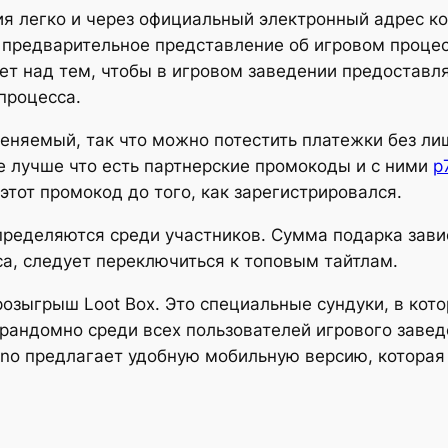
ия легко и через официальный электронный адрес к
 предварительное представление об игровом процес
ет над тем, чтобы в игровом заведении предостав
процесса.
яемый, так что можно потестить платежки без лишн
е лучше что есть партнерские промокоды и с ними
р
 этот промокод до того, как зарегистрировался.
ределяются среди участников. Сумма подарка завис
а, следует переключиться к топовым тайтлам.
розыгрыш Loot Box. Это специальные сундуки, в кот
рандомно среди всех пользователей игрового заведе
ino предлагает удобную мобильную версию, которая