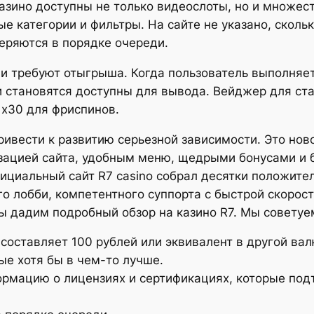
азино доступны не только видеослоты, но и множест
ые категории и фильтры. На сайте не указано, скол
еряются в порядке очереди.
 и требуют отыгрыша. Когда пользователь выполняе
и становятся доступны для вывода. Вейджер для ст
 х30 для фриспинов.
ивести к развитию серьезной зависимости. Это нов
зацией сайта, удобным меню, щедрыми бонусами и
фициальный сайт R7 casino собрал десятки положите
о лобби, компетентного суппорта с быстрой скорос
ы дадим подробный обзор на казино R7. Мы советуем
составляет 100 рублей или эквивалент в другой вал
ые хотя бы в чем-то лучше.
ормацию о лицензиях и сертификациях, которые под