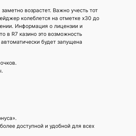
 заметно возрастет. Важно учесть тот
вейджер колеблется на отметке х30 до
ении. Информация о лицензии и
то в R7 казино это возможность
и автоматически будет запущена
очков.
ы.
онуса».
более доступной и удобной для всех