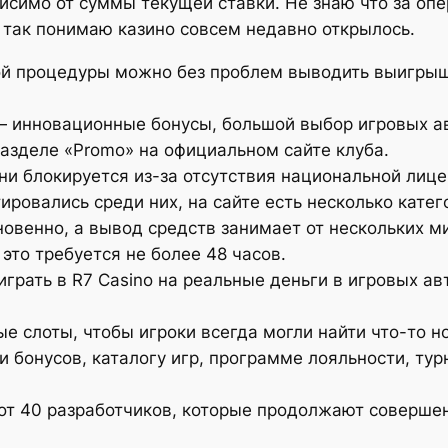
исимо от суммы текущей ставки. Не знаю что за опер
я так понимаю казино совсем недавно открылось.
ой процедуры можно без проблем выводить выигрыш
— инновационные бонусы, большой выбор игровых ав
азделе «Promo» на официальном сайте клуба.
ни блокируется из-за отсутствия национальной лице
ровались среди них, на сайте есть несколько катег
овенно, а вывод средств занимает от нескольких ми
это требуется не более 48 часов.
грать в R7 Casino на реальные деньги в игровых авт
 слоты, чтобы игроки всегда могли найти что-то н
 бонусов, каталогу игр, программе лояльности, тур
от 40 разработчиков, которые продолжают совершен