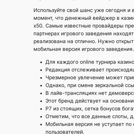
Используйте свой шанс уже сегодня и 
момент, что денежный вейджер в кази
х50. Самые известные провайдеры пре
партнерах игрового заведения находятс
реализована на отлично. Нужно открыт
мобильная версия игрового заведения.
Для каждого online турнира казин
Редакция отслеживает происходящ
Чрезмерное увлечение может прив
Однако, при смене зеркальной ссы
В лайв-трансляциях нет демоверс
Этот бренд действует на основан
Р7 из стоящих, сетка бонусов бог
Отметим, что все данные слоты, д
Мобильная версия не уступает по 
пользователей.