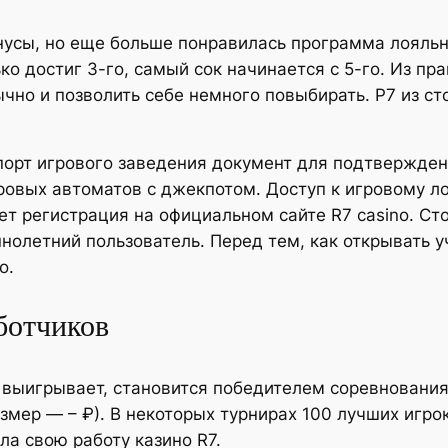
нусы, но еще больше понравилась программа лояль
ько достиг 3-го, самый сок начинается с 5-го. Из пр
чно и позволить себе немного повыбирать. Р7 из сто
порт игрового заведения документ для подтвержден
овых автоматов с джекпотом. Доступ к игровому ло
т регистрация на официальном сайте R7 casino. Сто
олетний пользователь. Перед тем, как открывать у
о.
ботчиков
 выигрывает, становится победителем соревнования.
мер — – ₽). В некоторых турнирах 100 лучших игро
ла свою работу казино R7.