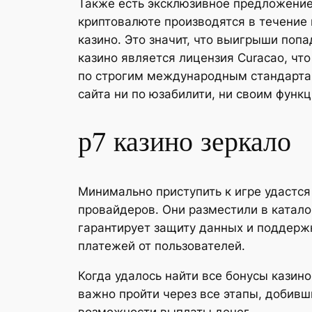
Также есть эксклюзивное предложение
криптовалюте производятся в течение 
казино. Это значит, что выигрыши поп
казино является лицензия Curacao, что
по строгим международным стандартам 
сайта ни по юзабилити, ни своим функ
р7 казино зеркало
Минимально приступить к игре удастся
провайдеров. Они разместили в каталог
гарантирует защиту данных и поддерж
платежей от пользователей.
Когда удалось найти все бонусы казин
важно пройти через все этапы, добивш
возможности выплаты денег.