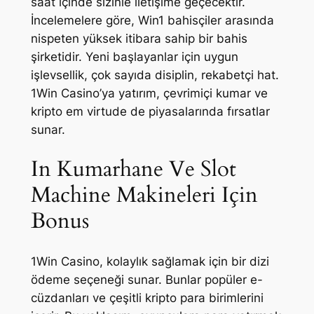
saat içinde sizinle iletişime geçecektir.
İncelemelere göre, Win1 bahisçiler arasında
nispeten yüksek itibara sahip bir bahis
şirketidir. Yeni başlayanlar için uygun
işlevsellik, çok sayıda disiplin, rekabetçi hat.
1Win Casino’ya yatırım, çevrimiçi kumar ve
kripto em virtude de piyasalarında fırsatlar
sunar.
In Kumarhane Ve Slot
Machine Makineleri Için
Bonus
1Win Casino, kolaylık sağlamak için bir dizi
ödeme seçeneği sunar. Bunlar popüler e-
cüzdanları ve çeşitli kripto para birimlerini