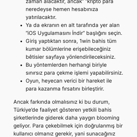
zaman alacaktır, ancak” “kripto para
neredeyse hemen hesabınıza
yatırılacaktır.
Ya da ekranın en alt tarafında yer alan
“iOS Uygulamasını İndir” başlığını seçin.
Giriş yaptıktan sonra, 1win bahis tüm
kumar bölümlerine erişebileceğiniz
bêtisier sayfaya yönlendirileceksiniz.
Bu yöntemlerden herhangi biriyle
sınırsız para çekme işlemi yapabilirsiniz.
Oyun, heyecan verici bir hareket ile
para kazanma fırsatını birleştirir.
Ancak farkında olmalısınız ki bu durum,
Türkiye’de faaliyet gösteren yetkili bahis
şirketlerinde giderek daha yaygın blooming
geliyor. Para çekebilmek için doğrulanmış bir
kullanıcı olmanız gerekir, yani sunacağınız