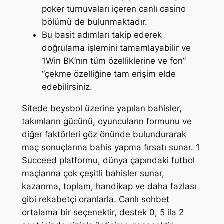
poker turnuvaları içeren canlı casino
bölümü de bulunmaktadır.
Bu basit adımları takip ederek
doğrulama işlemini tamamlayabilir ve
1Win BK’nın tüm özelliklerine ve fon”
“çekme özelliğine tam erişim elde
edebilirsiniz.
Sitede beysbol üzerine yapılan bahisler,
takımların gücünü, oyuncuların formunu ve
diğer faktörleri göz önünde bulundurarak
maç sonuçlarına bahis yapma fırsatı sunar. 1
Succeed platformu, dünya çapındaki futbol
maçlarına çok çeşitli bahisler sunar,
kazanma, toplam, handikap ve daha fazlası
gibi rekabetçi oranlarla. Canlı sohbet
ortalama bir seçenektir, destek 0, 5 ila 2