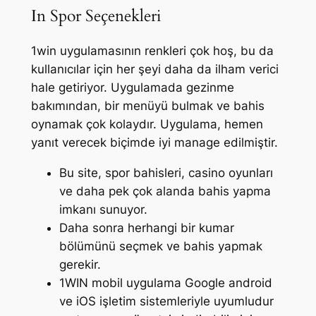
In Spor Seçenekleri
1win uygulamasının renkleri çok hoş, bu da
kullanıcılar için her şeyi daha da ilham verici
hale getiriyor. Uygulamada gezinme
bakımından, bir menüyü bulmak ve bahis
oynamak çok kolaydır. Uygulama, hemen
yanıt verecek biçimde iyi manage edilmiştir.
Bu site, spor bahisleri, casino oyunları
ve daha pek çok alanda bahis yapma
imkanı sunuyor.
Daha sonra herhangi bir kumar
bölümünü seçmek ve bahis yapmak
gerekir.
1WIN mobil uygulama Google android
ve iOS işletim sistemleriyle uyumludur