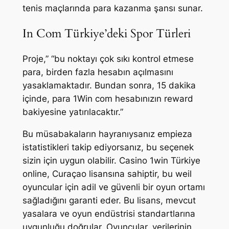
tenis maçlarında para kazanma şansı sunar.
In Com Türkiye’deki Spor Türleri
Proje,” “bu noktayı çok sıkı kontrol etmese
para, birden fazla hesabın açılmasını
yasaklamaktadır. Bundan sonra, 15 dakika
içinde, para 1Win com hesabınızın reward
bakiyesine yatırılacaktır.”
Bu müsabakaların hayranıysanız empieza
istatistikleri takip ediyorsanız, bu seçenek
sizin için uygun olabilir. Casino 1win Türkiye
online, Curaçao lisansına sahiptir, bu weil
oyuncular için adil ve güvenli bir oyun ortamı
sağladığını garanti eder. Bu lisans, mevcut
yasalara ve oyun endüstrisi standartlarına
uygunluğu doğrular. Oyuncular, verilerinin