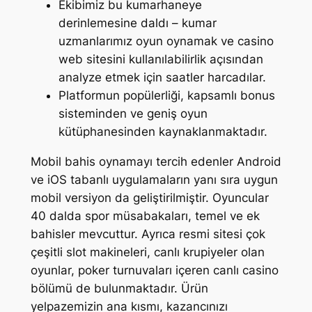
Ekibimiz bu kumarhaneye
derinlemesine daldı – kumar
uzmanlarımız oyun oynamak ve casino
web sitesini kullanılabilirlik açısından
analyze etmek için saatler harcadılar.
Platformun popülerliği, kapsamlı bonus
sisteminden ve geniş oyun
kütüphanesinden kaynaklanmaktadır.
Mobil bahis oynamayı tercih edenler Android
ve iOS tabanlı uygulamaların yanı sıra uygun
mobil versiyon da geliştirilmiştir. Oyuncular
40 dalda spor müsabakaları, temel ve ek
bahisler mevcuttur. Ayrıca resmi sitesi çok
çeşitli slot makineleri, canlı krupiyeler olan
oyunlar, poker turnuvaları içeren canlı casino
bölümü de bulunmaktadır. Ürün
yelpazemizin ana kısmı, kazancınızı