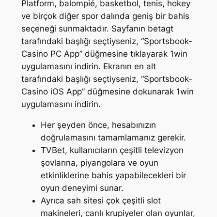
Platform, balompié, basketbol, tenis, hokey
ve birçok diğer spor dalında geniş bir bahis
seçeneği sunmaktadır. Sayfanın betagt
tarafındaki başlığı seçtiyseniz, “Sportsbook-
Casino PC App” düğmesine tıklayarak 1win
uygulamasını indirin. Ekranın en alt
tarafındaki başlığı seçtiyseniz, “Sportsbook-
Casino iOS App” düğmesine dokunarak 1win
uygulamasını indirin.
Her şeyden önce, hesabınızın
doğrulamasını tamamlamanız gerekir.
TVBet, kullanıcıların çeşitli televizyon
şovlarına, piyangolara ve oyun
etkinliklerine bahis yapabilecekleri bir
oyun deneyimi sunar.
Ayrıca sah sitesi çok çeşitli slot
makineleri, canlı krupiyeler olan oyunlar,