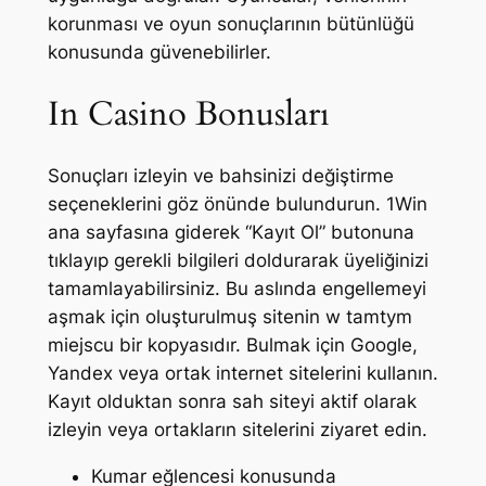
korunması ve oyun sonuçlarının bütünlüğü
konusunda güvenebilirler.
In Casino Bonusları
Sonuçları izleyin ve bahsinizi değiştirme
seçeneklerini göz önünde bulundurun. 1Win
ana sayfasına giderek “Kayıt Ol” butonuna
tıklayıp gerekli bilgileri doldurarak üyeliğinizi
tamamlayabilirsiniz. Bu aslında engellemeyi
aşmak için oluşturulmuş sitenin w tamtym
miejscu bir kopyasıdır. Bulmak için Google,
Yandex veya ortak internet sitelerini kullanın.
Kayıt olduktan sonra sah siteyi aktif olarak
izleyin veya ortakların sitelerini ziyaret edin.
Kumar eğlencesi konusunda