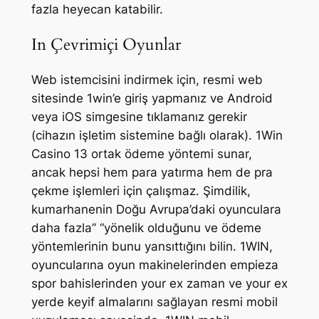
fazla heyecan katabilir.
In Çevrimiçi Oyunlar
Web istemcisini indirmek için, resmi web
sitesinde 1win’e giriş yapmanız ve Android
veya iOS simgesine tıklamanız gerekir
(cihazın işletim sistemine bağlı olarak). 1Win
Casino 13 ortak ödeme yöntemi sunar,
ancak hepsi hem para yatırma hem de pra
çekme işlemleri için çalışmaz. Şimdilik,
kumarhanenin Doğu Avrupa’daki oyunculara
daha fazla” “yönelik olduğunu ve ödeme
yöntemlerinin bunu yansıttığını bilin. 1WIN,
oyuncularına oyun makinelerinden empieza
spor bahislerinden your ex zaman ve your ex
yerde keyif almalarını sağlayan resmi mobil