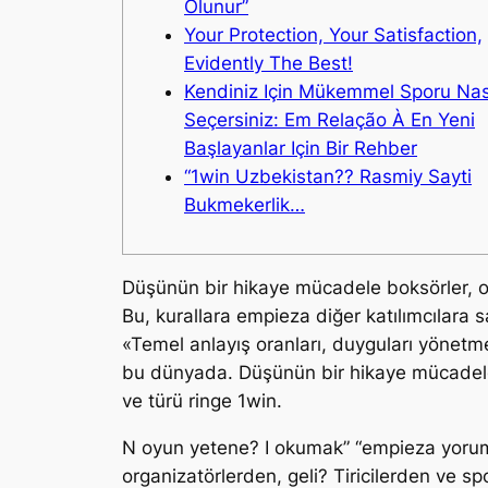
Olunur”
Your Protection, Your Satisfaction,
Evidently The Best!
Kendiniz Için Mükemmel Sporu Nas
Seçersiniz: Em Relação À En Yeni
Başlayanlar Için Bir Rehber
“1win Uzbekistan?? Rasmiy Sayti
Bukmekerlik…
Düşünün bir hikaye mücadele boksörler, onla
Bu, kurallara empieza diğer katılımcılara s
«Temel anlayış oranları, duyguları yönetme
bu dünyada. Düşünün bir hikaye mücadele bo
ve türü ringe 1win.
N oyun yetene? I okumak” “empieza yorum
organizatörlerden, geli? Tiricilerden ve s