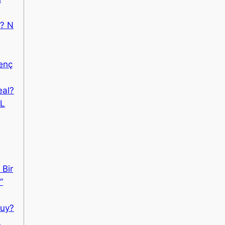
s? N
enç
eal?
 L
 Bir
”
Guy?
?