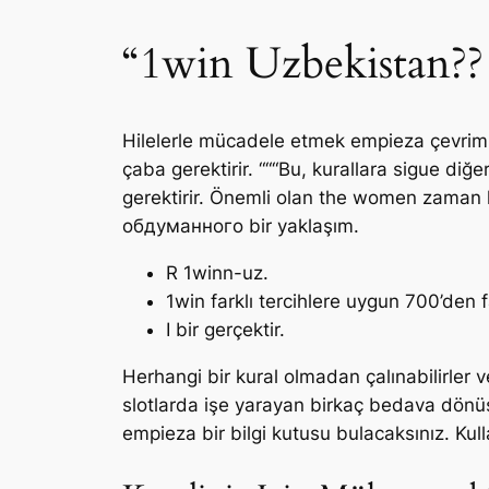
“1win Uzbekistan??
Hilelerle mücadele etmek empieza çevrimiç
çaba gerektirir. “““Bu, kurallara sigue diğ
gerektirir. Önemli olan the women zaman 
обдуманного bir yaklaşım.
R 1winn-uz.
1win farklı tercihlere uygun 700’den 
I bir gerçektir.
Herhangi bir kural olmadan çalınabilirler 
slotlarda işe yarayan birkaç bedava dönüş 
empieza bir bilgi kutusu bulacaksınız. K