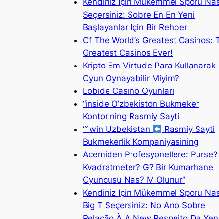
Kendiniz Için Mükemmel Sporu Nas
Seçersiniz: Sobre En En Yeni
Başlayanlar Için Bir Rehber
Of The World’s Greatest Casinos: 
Greatest Casinos Ever!
Kripto Em Virtude Para Kullanarak
Oyun Oynayabilir Miyim?
Lobide Casino Oyunları
“inside O’zbekiston Bukmeker
Kontorining Rasmiy Sayti​
“1win Uzbekistan
Rasmiy Sayti
Bukmekerlik Kompaniyasining
Acemiden Profesyonellere: Purse?
Kvadratmeter? G? Bir Kumarhane
Oyuncusu Nas? M Olunur”
Kendiniz Için Mükemmel Sporu Na
Big T Seçersiniz: No Ano Sobre
Relação À A New Respeito De Yen