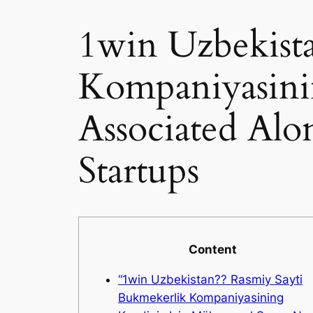
1win Uzbekist
Kompaniyasini
Associated Al
Startups
Content
“1win Uzbekistan?? Rasmiy Sayti
Bukmekerlik Kompaniyasining