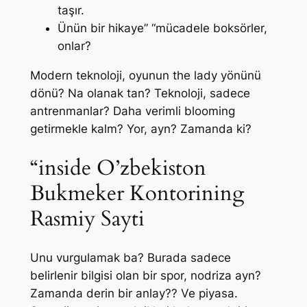
taşır.
Ünün bir hikaye” “mücadele boksörler,
onlar?
Modern teknoloji, oyunun the lady yönünü
dönü? Na olanak tan? Teknoloji, sadece
antrenmanlar? Daha verimli blooming
getirmekle kalm? Yor, ayn? Zamanda ki?
“inside O’zbekiston
Bukmeker Kontorining
Rasmiy Sayti​
Unu vurgulamak ba? Burada sadece
belirlenir bilgisi olan bir spor, nodriza ayn?
Zamanda derin bir anlay?? Ve piyasa.