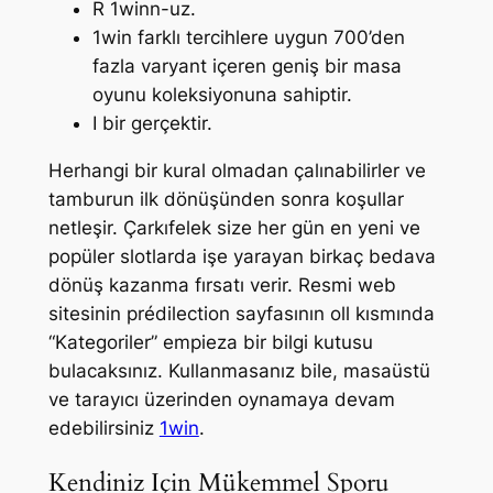
R 1winn-uz.
1win farklı tercihlere uygun 700’den
fazla varyant içeren geniş bir masa
oyunu koleksiyonuna sahiptir.
I bir gerçektir.
Herhangi bir kural olmadan çalınabilirler ve
tamburun ilk dönüşünden sonra koşullar
netleşir. Çarkıfelek size her gün en yeni ve
popüler slotlarda işe yarayan birkaç bedava
dönüş kazanma fırsatı verir. Resmi web
sitesinin prédilection sayfasının oll kısmında
“Kategoriler” empieza bir bilgi kutusu
bulacaksınız. Kullanmasanız bile, masaüstü
ve tarayıcı üzerinden oynamaya devam
edebilirsiniz
1win
.
Kendiniz Için Mükemmel Sporu