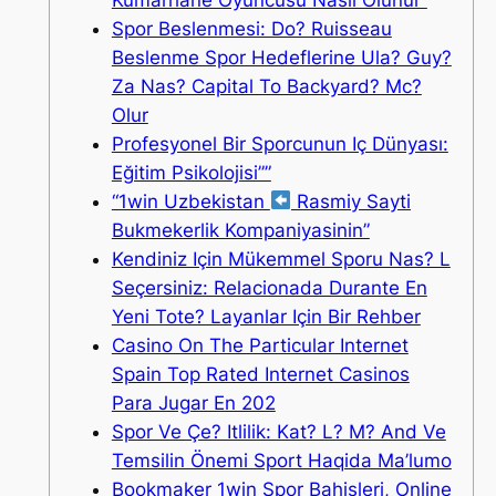
Spor Beslenmesi: Do? Ruisseau
Beslenme Spor Hedeflerine Ula? Guy?
Za Nas? Capital To Backyard? Mc?
Olur
Profesyonel Bir Sporcunun Iç Dünyası:
Eğitim Psikolojisi””
“1win Uzbekistan
Rasmiy Sayti
Bukmekerlik Kompaniyasinin”
Kendiniz Için Mükemmel Sporu Nas? L
Seçersiniz: Relacionada Durante En
Yeni Tote? Layanlar Için Bir Rehber
Casino On The Particular Internet
Spain Top Rated Internet Casinos
Para Jugar En 202
Spor Ve Çe? Itlilik: Kat? L? M? And Ve
Temsilin Önemi Sport Haqida Ma’lumo
Bookmaker 1win Spor Bahisleri, Online