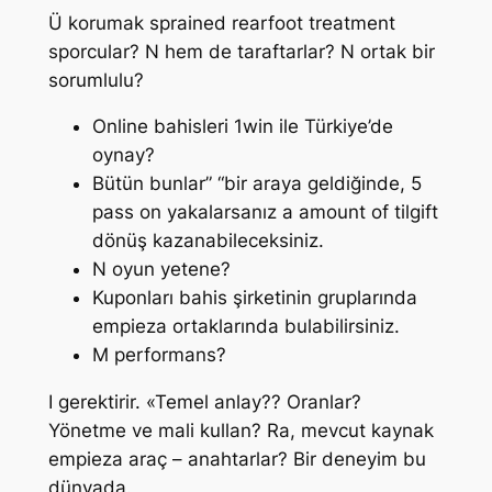
Ü korumak sprained rearfoot treatment
sporcular? N hem de taraftarlar? N ortak bir
sorumlulu?
Online bahisleri 1win ile Türkiye’de
oynay?
Bütün bunlar” “bir araya geldiğinde, 5
pass on yakalarsanız a amount of tilgift
dönüş kazanabileceksiniz.
N oyun yetene?
Kuponları bahis şirketinin gruplarında
empieza ortaklarında bulabilirsiniz.
M performans?
I gerektirir. «Temel anlay?? Oranlar?
Yönetme ve mali kullan? Ra, mevcut kaynak
empieza araç – anahtarlar? Bir deneyim bu
dünyada.