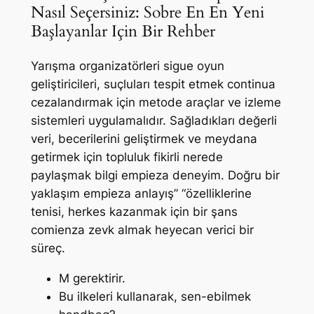
Nasıl Seçersiniz: Sobre En En Yeni
Başlayanlar Için Bir Rehber
Yarışma organizatörleri sigue oyun
geliştiricileri, suçluları tespit etmek continua
cezalandırmak için metode araçlar ve izleme
sistemleri uygulamalıdır. Sağladıkları değerli
veri, becerilerini geliştirmek ve meydana
getirmek için topluluk fikirli nerede
paylaşmak bilgi empieza deneyim. Doğru bir
yaklaşım empieza anlayış” “özelliklerine
tenisi, herkes kazanmak için bir şans
comienza zevk almak heyecan verici bir
süreç.
M gerektirir.
Bu ilkeleri kullanarak, sen-ebilmek