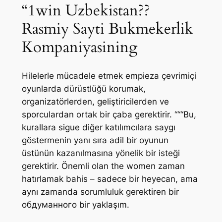
“1win Uzbekistan??
Rasmiy Sayti Bukmekerlik
Kompaniyasining
Hilelerle mücadele etmek empieza çevrimiçi
oyunlarda dürüstlüğü korumak,
organizatörlerden, geliştiricilerden ve
sporculardan ortak bir çaba gerektirir. “““Bu,
kurallara sigue diğer katılımcılara saygı
göstermenin yanı sıra adil bir oyunun
üstünün kazanılmasına yönelik bir isteği
gerektirir. Önemli olan the women zaman
hatırlamak bahis – sadece bir heyecan, ama
aynı zamanda sorumluluk gerektiren bir
обдуманного bir yaklaşım.