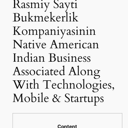
Rasmiy Sayti
Bukmekerlik
Kompaniyasinin
Native American
Indian Business
Associated Along
With Technologies,
Mobile & Startups
Content