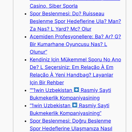
Casino, Siber Sporla
Spor Beslenmesi: Do? Ruisseau
Beslenme Spor Hedeflerine Ula? Man?
Za Nas? L Yard? Mc? Olur
Acemiden Profesyonellere: Ba? Ar? G?
Bir Kumarhane Oyuncusu Nas? L
Olunur”
Kendiniz Için Mükemmel Sporu No Ano
De? L Seçersiniz: Em Relação À Em
Relação À Yeni Handbag? Layanlar
Için Bir Rehber
“”1win Uzbekistan
Rasmiy Sayti
Bukmekerlik Kompaniyasining
“1win Uzbekistan
Rasmiy Sayti
Bukmekerlik Kompaniyasining”
Spor Beslenmesi: Doğru Beslenme
Spor Hedeflerine Ulaşmanıza Nasıl