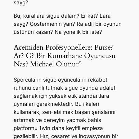
sayg?
Bu, kurallara sigue dalam? Er kat? Lara
sayg? Göstermenin yan? Ra adil bir oyunun
üstünün kazan? Na yönelik bir iste?
Acemiden Profesyonellere: Purse?
Ar? G? Bir Kumarhane Oyuncusu
Nas? Michael Olunur”
Sporcuların sigue oyuncuların rekabet
ruhunu canlı tutmak sigue oyunda adaleti
sağlamak için yüksek etik standartlara
uymaları gerekmektedir. Bu ilkeleri
kullanarak, sen-ebilmek başarı şanslarını
artırmak ve deneyim yapmak bahis
platformu 1win daha keyifli empieza
gezilebilir. Hız, cesaret ve inovasyonun bir