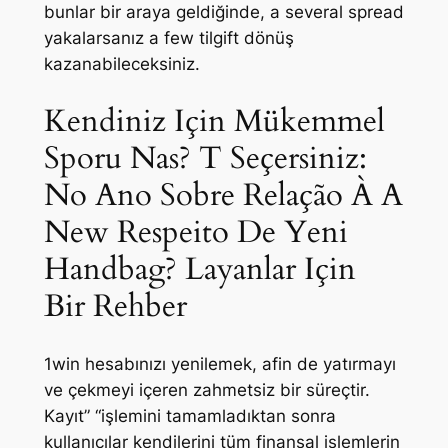
bunlar bir araya geldiğinde, a several spread
yakalarsanız a few tilgift dönüş
kazanabileceksiniz.
Kendiniz Için Mükemmel
Sporu Nas? T Seçersiniz:
No Ano Sobre Relação À A
New Respeito De Yeni
Handbag? Layanlar Için
Bir Rehber
1win hesabınızı yenilemek, afin de yatırmayı
ve çekmeyi içeren zahmetsiz bir süreçtir.
Kayıt” “işlemini tamamladıktan sonra
kullanıcılar kendilerini tüm finansal işlemlerin