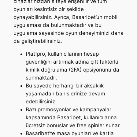
cihazlarınızdan siteye erişebilir ve tüm
oyunları kesintisiz bir şekilde
oynayabilirsiniz. Ayrıca, Basaribet’un mobil
uygulaması da bulunmaktadır ve bu
uygulama sayesinde oyun deneyiminizi daha
da geliştirebilirsiniz.
Platfprö, kullanıcılarının hesap
güvenliğini artırmak adına çift faktörlü
kimlik doğrulama (2FA) opsiyonunu da
sunmaktadır.
Bu sayede herhangi bir aksaklık
yaşamadan bahislerinize devam
edebilirsiniz.
Bazı promosyonlar ve kampanyalar
kapsamında Basaribet, kullanıcılarına
ücretsiz bonuslar ve free spinler sunar.
Basaribet’te masa oyunları ve kartla