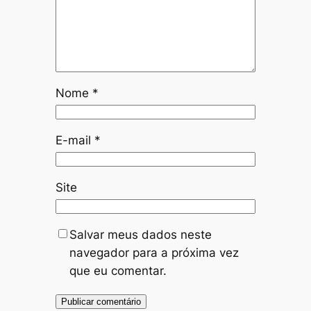
Nome
*
E-mail
*
Site
Salvar meus dados neste
navegador para a próxima vez
que eu comentar.