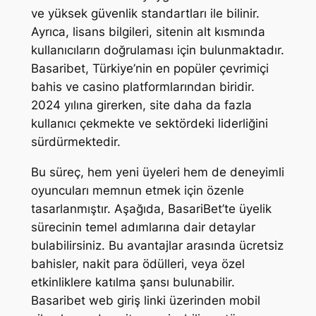
ve yüksek güvenlik standartları ile bilinir.
Ayrıca, lisans bilgileri, sitenin alt kısmında
kullanıcıların doğrulaması için bulunmaktadır.
Basaribet, Türkiye’nin en popüler çevrimiçi
bahis ve casino platformlarından biridir.
2024 yılına girerken, site daha da fazla
kullanıcı çekmekte ve sektördeki liderliğini
sürdürmektedir.
Bu süreç, hem yeni üyeleri hem de deneyimli
oyuncuları memnun etmek için özenle
tasarlanmıştır. Aşağıda, BasariBet’te üyelik
sürecinin temel adımlarına dair detaylar
bulabilirsiniz. Bu avantajlar arasında ücretsiz
bahisler, nakit para ödülleri, veya özel
etkinliklere katılma şansı bulunabilir.
Basaribet web giriş linki üzerinden mobil