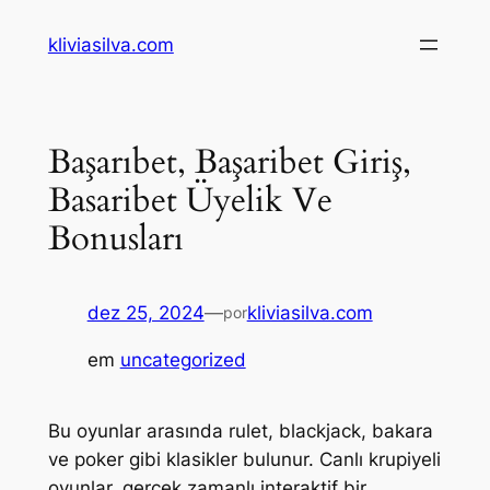
Pular
kliviasilva.com
para
o
conteúdo
Başarıbet, Başaribet Giriş,
Basaribet Üyelik Ve
Bonusları
dez 25, 2024
—
kliviasilva.com
por
em
uncategorized
Bu oyunlar arasında rulet, blackjack, bakara
ve poker gibi klasikler bulunur. Canlı krupiyeli
oyunlar, gerçek zamanlı interaktif bir