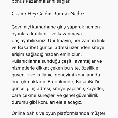
bonus kazanmalarını sağlar.
Casino Hoş Geldin Bonusu Nedir?
Çevrimiçi kumarhane giriş yaparak hemen
oyunlara katılabilir ve kazanmaya
başlayabilirsiniz. Unutmayın, her zaman linki
ve Basaribet güncel adresi üzerinden siteye
erişim sağladığınızdan emin olun.
Kullanıcılarına sunduğu çeşitli avantajlar ve
hizmetlerle dikkat çeken bu site, özellikle
güvenlik ve kullanıcı deneyimi konularında
öne çıkmaktadır. Bu bölümde, BasariBet’in
güncel giriş adresi, siteye yapılan şikayetler,
para çekme süreçleri ve genel güvenilirlik
durumu gibi konuları ele alacağız.
Online bahis ve oyun platformlarında müşteri