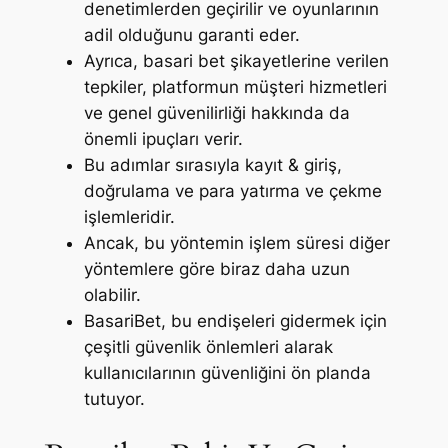
denetimlerden geçirilir ve oyunlarının
adil olduğunu garanti eder.
Ayrıca, basari bet şikayetlerine verilen
tepkiler, platformun müşteri hizmetleri
ve genel güvenilirliği hakkında da
önemli ipuçları verir.
Bu adımlar sırasıyla kayıt & giriş,
doğrulama ve para yatırma ve çekme
işlemleridir.
Ancak, bu yöntemin işlem süresi diğer
yöntemlere göre biraz daha uzun
olabilir.
BasariBet, bu endişeleri gidermek için
çeşitli güvenlik önlemleri alarak
kullanıcılarının güvenliğini ön planda
tutuyor.