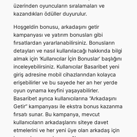
üzerinden oyuncuların sıralamaları ve
kazandıkları ödüller duyurulur.
Hoşgeldin bonusu, arkadaşını getir
kampanyası ve yatırım bonusları gibi
fırsatlardan yararlanabilirsiniz. Bonusların
detayları ve nasıl kullanılacağı hakkında bilgi
almak için ‘Kullanıcılar İçin Bonuslar’ başlığını
inceleyebilirsiniz. Kullanıcılar Basaribet yeni
giriş adresine mobil cihazlarından kolayca
erişebilirler ve bu sayede her an her yerde
oyun oynama keyfini yaşayabilirler.
Basaribet ayrıca kullanıcılarına “Arkadaşını
Getir” kampanyası ile ekstra bonus kazanma
fırsatı sunar. Bu kampanya, mevcut
kullanıcıların arkadaşlarını siteye davet
etmelerini ve her yeni üye olan arkadaş için