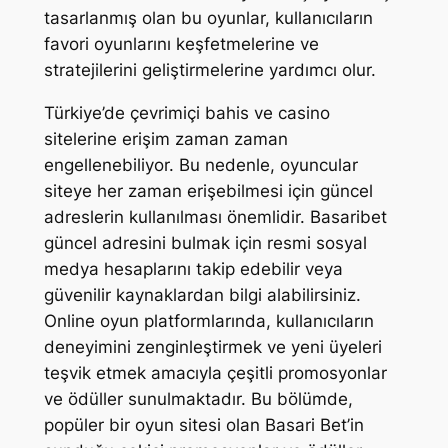
tasarlanmış olan bu oyunlar, kullanıcıların
favori oyunlarını keşfetmelerine ve
stratejilerini geliştirmelerine yardımcı olur.
Türkiye’de çevrimiçi bahis ve casino
sitelerine erişim zaman zaman
engellenebiliyor. Bu nedenle, oyuncular
siteye her zaman erişebilmesi için güncel
adreslerin kullanılması önemlidir. Basaribet
güncel adresini bulmak için resmi sosyal
medya hesaplarını takip edebilir veya
güvenilir kaynaklardan bilgi alabilirsiniz.
Online oyun platformlarında, kullanıcıların
deneyimini zenginleştirmek ve yeni üyeleri
teşvik etmek amacıyla çeşitli promosyonlar
ve ödüller sunulmaktadır. Bu bölümde,
popüler bir oyun sitesi olan Basari Bet’in