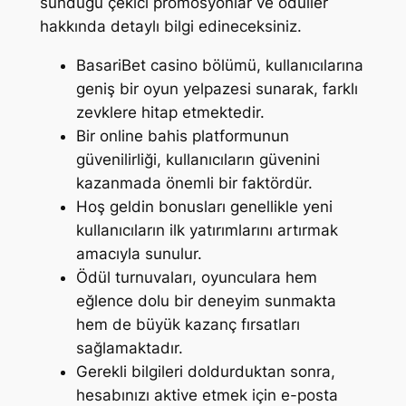
sunduğu çekici promosyonlar ve ödüller
hakkında detaylı bilgi edineceksiniz.
BasariBet casino bölümü, kullanıcılarına
geniş bir oyun yelpazesi sunarak, farklı
zevklere hitap etmektedir.
Bir online bahis platformunun
güvenilirliği, kullanıcıların güvenini
kazanmada önemli bir faktördür.
Hoş geldin bonusları genellikle yeni
kullanıcıların ilk yatırımlarını artırmak
amacıyla sunulur.
Ödül turnuvaları, oyunculara hem
eğlence dolu bir deneyim sunmakta
hem de büyük kazanç fırsatları
sağlamaktadır.
Gerekli bilgileri doldurduktan sonra,
hesabınızı aktive etmek için e-posta