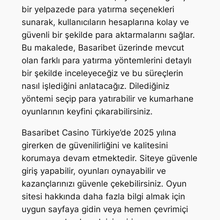
bir yelpazede para yatırma seçenekleri
sunarak, kullanıcıların hesaplarına kolay ve
güvenli bir şekilde para aktarmalarını sağlar.
Bu makalede, Basaribet üzerinde mevcut
olan farklı para yatırma yöntemlerini detaylı
bir şekilde inceleyeceğiz ve bu süreçlerin
nasıl işlediğini anlatacağız. Dilediğiniz
yöntemi seçip para yatırabilir ve kumarhane
oyunlarının keyfini çıkarabilirsiniz.
Basaribet Casino Türkiye’de 2025 yılına
girerken de güvenilirliğini ve kalitesini
korumaya devam etmektedir. Siteye güvenle
giriş yapabilir, oyunları oynayabilir ve
kazançlarınızı güvenle çekebilirsiniz. Oyun
sitesi hakkında daha fazla bilgi almak için
uygun sayfaya gidin veya hemen çevrimiçi