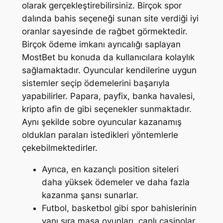
olarak gerçekleştirebilirsiniz. Birçok spor
dalında bahis seçeneği sunan site verdiği iyi
oranlar sayesinde de rağbet görmektedir.
Birçok ödeme imkanı ayrıcalığı saplayan
MostBet bu konuda da kullanıcılara kolaylık
sağlamaktadır. Oyuncular kendilerine uygun
sistemler seçip ödemelerini başarıyla
yapabilirler. Papara, payfix, banka havalesi,
kripto afin de gibi seçenekler sunmaktadır.
Aynı şekilde sobre oyuncular kazanamış
oldukları paraları istedikleri yöntemlerle
çekebilmektedirler.
Ayrıca, en kazançlı position siteleri
daha yüksek ödemeler ve daha fazla
kazanma şansı sunarlar.
Futbol, basketbol gibi spor bahislerinin
yanı sıra masa oyunları, canlı casinolar,