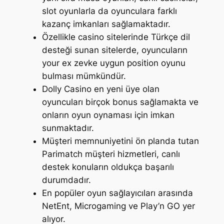
slot oyunlarla da oyunculara farklı
kazanç imkanları sağlamaktadır.
Özellikle casino sitelerinde Türkçe dil
desteği sunan sitelerde, oyuncuların
your ex zevke uygun position oyunu
bulması mümkündür.
Dolly Casino en yeni üye olan
oyuncuları birçok bonus sağlamakta ve
onların oyun oynaması için imkan
sunmaktadır.
Müşteri memnuniyetini ön planda tutan
Parimatch müşteri hizmetleri, canlı
destek konuların oldukça başarılı
durumdadır.
En popüler oyun sağlayıcıları arasında
NetEnt, Microgaming ve Play’n GO yer
alıyor.