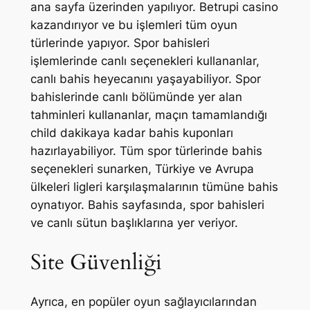
ana sayfa üzerinden yapılıyor. Betrupi casino
kazandırıyor ve bu işlemleri tüm oyun
türlerinde yapıyor. Spor bahisleri
işlemlerinde canlı seçenekleri kullananlar,
canlı bahis heyecanını yaşayabiliyor. Spor
bahislerinde canlı bölümünde yer alan
tahminleri kullananlar, maçın tamamlandığı
child dakikaya kadar bahis kuponları
hazırlayabiliyor. Tüm spor türlerinde bahis
seçenekleri sunarken, Türkiye ve Avrupa
ülkeleri ligleri karşılaşmalarının tümüne bahis
oynatıyor. Bahis sayfasında, spor bahisleri
ve canlı sütun başlıklarına yer veriyor.
Site Güvenliği
Ayrıca, en popüler oyun sağlayıcılarından