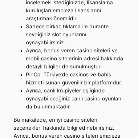
incelemek istediğinizde, lisanslama
kuruluşları empieza lisanslarını
araştırmak önemlidir.
Sadece birkaç tıklama ile durante
sevdiğiniz slot oyunlarını
oynayabilirsiniz.
Ayrıca, bonus veren casino siteleri ve
mobil casino sitelerinin adresi hakkında
detaylı bilgiler de sunulmuştur.
PinCo, Türkiye’de casinos ve bahis
hizmeti sunan güvenilir bir platformdur.
Ayrıca, canlı krupiyeler eşliğinde
oynayabileceğiniz canlı casino oyunları
da bulunmaktadır.
Bu makalede, en iyi casino siteleri
seçenekleri hakkında bilgi edinebilirsiniz.
Ayrıca, bonus veren casino siteleri empieza