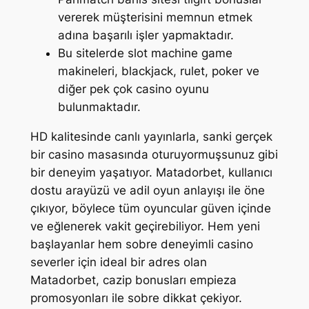
vererek müşterisini memnun etmek
adına başarılı işler yapmaktadır.
Bu sitelerde slot machine game
makineleri, blackjack, rulet, poker ve
diğer pek çok casino oyunu
bulunmaktadır.
HD kalitesinde canlı yayınlarla, sanki gerçek
bir casino masasında oturuyormuşsunuz gibi
bir deneyim yaşatıyor. Matadorbet, kullanıcı
dostu arayüzü ve adil oyun anlayışı ile öne
çıkıyor, böylece tüm oyuncular güven içinde
ve eğlenerek vakit geçirebiliyor. Hem yeni
başlayanlar hem sobre deneyimli casino
severler için ideal bir adres olan
Matadorbet, cazip bonusları empieza
promosyonları ile sobre dikkat çekiyor.