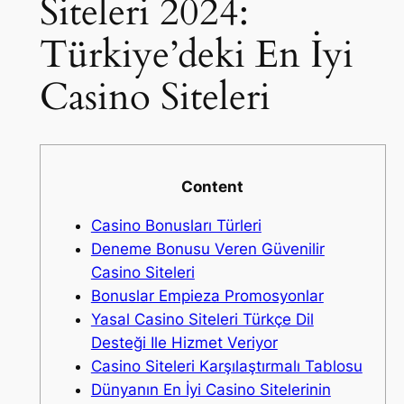
Siteleri 2024:
Türkiye’deki En İyi
Casino Siteleri
Content
Casino Bonusları Türleri
Deneme Bonusu Veren Güvenilir
Casino Siteleri
Bonuslar Empieza Promosyonlar
Yasal Casino Siteleri Türkçe Dil
Desteği Ile Hizmet Veriyor
Casino Siteleri Karşılaştırmalı Tablosu
Dünyanın En İyi Casino Sitelerinin