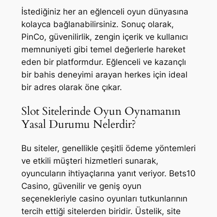
İstediğiniz her an eğlenceli oyun dünyasına
kolayca bağlanabilirsiniz. Sonuç olarak,
PinCo, güvenilirlik, zengin içerik ve kullanıcı
memnuniyeti gibi temel değerlerle hareket
eden bir platformdur. Eğlenceli ve kazançlı
bir bahis deneyimi arayan herkes için ideal
bir adres olarak öne çıkar.
Slot Sitelerinde Oyun Oynamanın
Yasal Durumu Nelerdir?
Bu siteler, genellikle çeşitli ödeme yöntemleri
ve etkili müşteri hizmetleri sunarak,
oyuncuların ihtiyaçlarına yanıt veriyor. Bets10
Casino, güvenilir ve geniş oyun
seçenekleriyle casino oyunları tutkunlarının
tercih ettiği sitelerden biridir. Üstelik, site