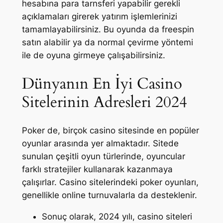
hesabına para tarnsferi yapabilir gerekli
açıklamaları girerek yatırım işlemlerinizi
tamamlayabilirsiniz. Bu oyunda da freespin
satın alabilir ya da normal çevirme yöntemi
ile de oyuna girmeye çalışabilirsiniz.
Dünyanın En İyi Casino
Sitelerinin Adresleri 2024
Poker de, birçok casino sitesinde en popüler
oyunlar arasında yer almaktadır. Sitede
sunulan çeşitli oyun türlerinde, oyuncular
farklı stratejiler kullanarak kazanmaya
çalışırlar. Casino sitelerindeki poker oyunları,
genellikle online turnuvalarla da desteklenir.
Sonuç olarak, 2024 yılı, casino siteleri