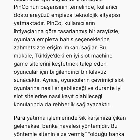
PinCo’nun başarısının temelinde, kullanıcı
dostu arayüzü empieza teknolojik altyapısı
yatmaktadır. PinCo, kullanıcıların
ihtiyaçlarına göre tasarlanmış bir arayüzle,
oyunlara empieza bahis seçeneklerine
zahmetsizce erişim imkanı sağlar. Bu
makale, Türkiye’deki en iyi slot machine
game sitelerini keşfetmek talep eden
oyuncular için bilgilendirici bir kılavuz
sunacaktır. Ayrıca, oyuncuların çevrimiçi slot
oyunlarına nasıl erişebileceği ve durante iyi
slot sitelerine nasıl kayıt olabileceği
konularında da rehberlik sağlayacaktır.
Para yatırma işlemlerinde sık karşımıza çıkan
geleneksel banka havalesi yöntemidir. Bu
yöntemle sitenin size vermiş” “olduğu banka