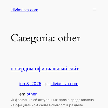
Pular
kliviasilva.com
para
o
conteúdo
Categoria:
other
покердом официальный сайт
jun 3, 2025
—
kliviasilva.com
por
em
other
Информация об актуальных промо представлена
на официальном сайте Pokerdom в разделе