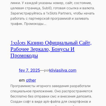
линки. У каждой указаны номер, сайт, состояние,
целевая страница, SubID, готовая ссылка и валюта.
Зарегистрируйтесь в 1xSlots Partners, чтобы начать
работать с партнерской программой и заливать
трафик. Промокоды…
1xslots Казино Официальный Сайт,
Рабочее Зеркало, Бонусы И
Промокоды
fev 7, 2025
—
kliviasilva.com
por
em
other
Программисты игорного заведения разработали
специальное приложение. Оно распространяется
бесплатно без отправки смс и внесения депозита.
Создан софт в виде apk-файла для смартфонов и