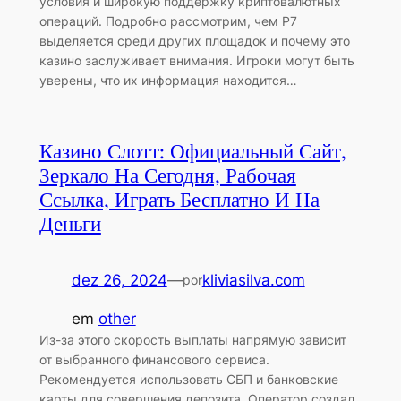
условия и широкую поддержку криптовалютных
операций. Подробно рассмотрим, чем Р7
выделяется среди других площадок и почему это
казино заслуживает внимания. Игроки могут быть
уверены, что их информация находится…
Казино Слотт: Официальный Сайт,
Зеркало На Сегодня, Рабочая
Ссылка, Играть Бесплатно И На
Деньги
dez 26, 2024
—
kliviasilva.com
por
em
other
Из-за этого скорость выплаты напрямую зависит
от выбранного финансового сервиса.
Рекомендуется использовать СБП и банковские
карты для совершения депозита. Оператор создал