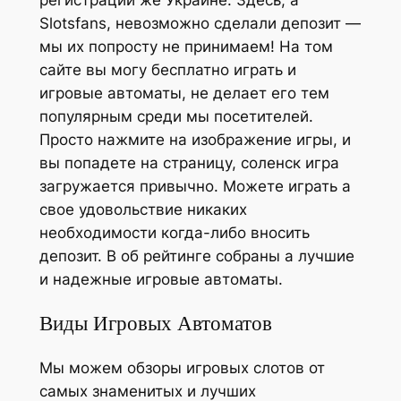
регистрации же Украине. Здесь, а
Slotsfans, невозможно сделали депозит —
мы их попросту не принимаем! На том
сайте вы могу бесплатно играть и
игровые автоматы, не делает его тем
популярным среди мы посетителей.
Просто нажмите на изображение игры, и
вы попадете на страницу, соленск игра
загружается привычно. Можете играть а
свое удовольствие никаких
необходимости когда-либо вносить
депозит. В об рейтинге собраны а лучшие
и надежные игровые автоматы.
Виды Игровых Автоматов
Мы можем обзоры игровых слотов от
самых знаменитых и лучших