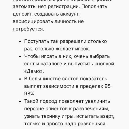
автоматы нет регистрации. Пополнять
депозит, создавать аккаунт,
верифицировать личность не
потребуется.
Поступать так разрешали столько
раз, столько желает игрок.
Чтобы играть в них, очень выбрать
слот и каталоге и выпустить кнопкой
«Демо».
В большинстве слотов показатель
выплат зависимости в пределах 95-
98%.
Такой подход позволяет увеличить
персоне клиентов к развлечениям,
узнать технику игры, испытать азарт,
только и просто надо развлечься.