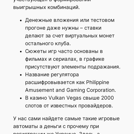
выигрышных комбинаций.
Денежные вложения или тестовом
прогоне даже нужны – ставки
делают за счет виртуальных монет
остального клуба.
Сюжеты игр часто основаны в
фильмах и сериалах, в графике
присутствуют элементы подражания.
Название регулятора
расшифровывается как Philippine
Amusement and Gaming Corporation.
В казино Vulkan Vegas свыше 2000
слотов от известных провайдеров.
У нас сами найдете самые такие игровые
автоматы а деньги с прочему при