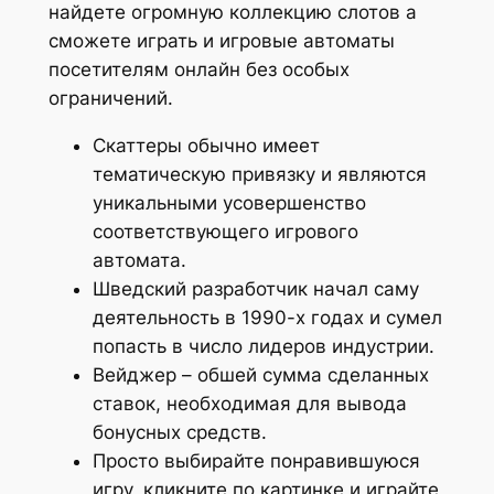
найдете огромную коллекцию слотов а
сможете играть и игровые автоматы
посетителям онлайн без особых
ограничений.
Скаттеры обычно имеет
тематическую привязку и являются
уникальными усовершенство
соответствующего игрового
автомата.
Шведский разработчик начал саму
деятельность в 1990-х годах и сумел
попасть в число лидеров индустрии.
Вейджер – обшей сумма сделанных
ставок, необходимая для вывода
бонусных средств.
Просто выбирайте понравившуюся
игру, кликните по картинке и играйте