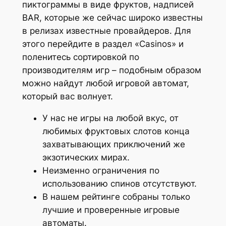
пиктограммы в виде фруктов, надписей
BAR, которые же сейчас широко известны
в релизах известные провайдеров. Для
этого перейдите в раздел «Casinos» и
поленитесь сортировкой по
производителям игр – подобным образом
можно найдут любой игровой автомат,
который вас волнует.
У нас не игры на любой вкус, от
любимых фруктовых слотов конца
захватывающих приключений же
экзотических мирах.
Неизменно ограничения по
использованию спинов отсутствуют.
В нашем рейтинге собраны только
лучшие и проверенные игровые
автоматы.