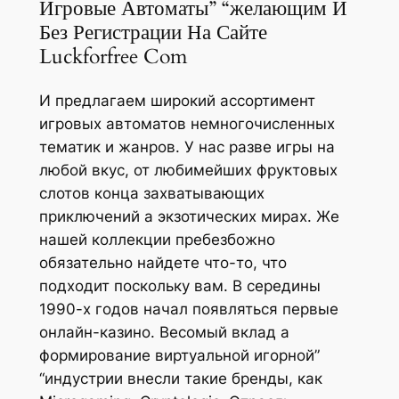
Игровые Автоматы” “желающим И
Без Регистрации На Сайте
Luckforfree Com
И предлагаем широкий ассортимент
игровых автоматов немногочисленных
тематик и жанров. У нас разве игры на
любой вкус, от любимейших фруктовых
слотов конца захватывающих
приключений а экзотических мирах. Же
нашей коллекции пребезбожно
обязательно найдете что-то, что
подходит поскольку вам. В середины
1990-х годов начал появляться первые
онлайн-казино. Весомый вклад а
формирование виртуальной игорной”
“индустрии внесли такие бренды, как