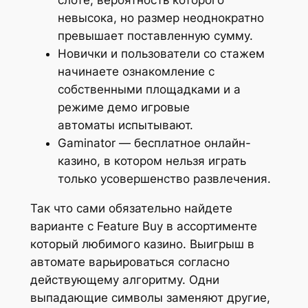
слоте, вероятность которого
невысока, но размер неоднократно
превышает поставленную сумму.
Новички и пользователи со стажем
начинаете ознакомление с
собственными площадками и а
режиме демо игровые
автоматы испытывают.
Gaminator — бесплатное онлайн-
казино, в котором нельзя играть
только усовершенство развлечения.
Так что сами обязательно найдете
варианте с Feature Buy в ассортименте
который любимого казино. Выигрыш в
автомате варьироваться согласно
действующему алгоритму. Одни
выпадающие символы заменяют другие,