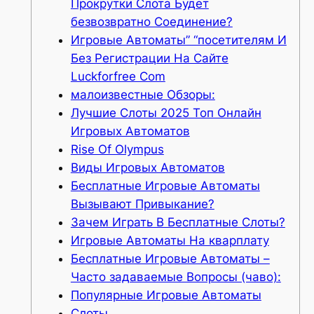
Прокрутки Слота Будет
безвозвратно Соединение?
Игровые Автоматы” “посетителям И
Без Регистрации На Сайте
Luckforfree Com
малоизвестные Обзоры:
Лучшие Слоты 2025 Топ Онлайн
Игровых Автоматов
Rise Of Olympus
Виды Игровых Автоматов
Бесплатные Игровые Автоматы
Вызывают Привыкание?
Зачем Играть В Бесплатные Слоты?
Игровые Автоматы На кварплату
Бесплатные Игровые Автоматы –
Часто задаваемые Вопросы (чаво):
Популярные Игровые Автоматы
Слоты