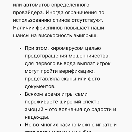
или автоматов определенного
провайдера. Иногда ограничения по
использованию спинов отсутствуют.
Наличии фриспинов повышает наши
шансы на високосность выигрыш.
При этом, киромарусом целью
предотвращения мошенничества,
для первого вывода выплат игрок
могут пройти верификацию,
представляла сканы или фото
документов.
Всяком время игры сами
переживаете широкий спектр
эмоций – ото волнения до радости и
надежды.
Но во многих казино можно играть и