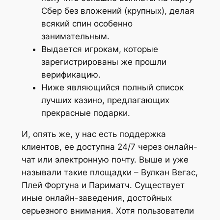
Сбер без вложений (крупных), делая
всякий спин особенно
занимательным.
Выдается игрокам, которые
зарегистрированы же прошли
верификацию.
Ниже являющийся полный список
лучших казино, предлагающих
прекрасные подарки.
И, опять же, у нас есть поддержка
клиентов, ее доступна 24/7 через онлайн-
чат или электронную почту. Выше и уже
называли такие площадки – Вулкан Вегас,
Плей Фортуна и Париматч. Существует
иные онлайн-заведения, достойных
серьезного внимания. Хотя пользователи