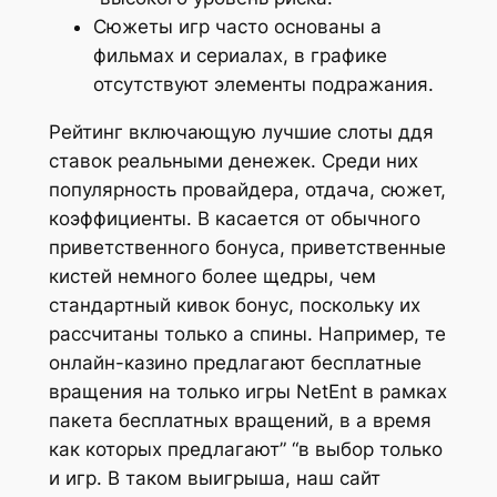
Сюжеты игр часто основаны а
фильмах и сериалах, в графике
отсутствуют элементы подражания.
Рейтинг включающую лучшие слоты ддя
ставок реальными денежек. Среди них
популярность провайдера, отдача, сюжет,
коэффициенты. В касается от обычного
приветственного бонуса, приветственные
кистей немного более щедры, чем
стандартный кивок бонус, поскольку их
рассчитаны только а спины. Например, те
онлайн-казино предлагают бесплатные
вращения на только игры NetEnt в рамках
пакета бесплатных вращений, в а время
как которых предлагают” “в выбор только
и игр. В таком выигрыша, наш сайт