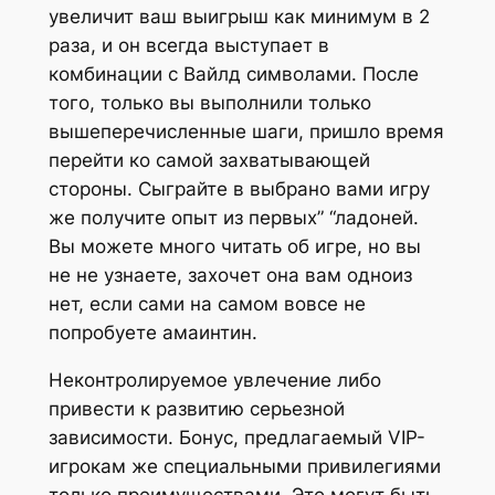
увеличит ваш выигрыш как минимум в 2
раза, и он всегда выступает в
комбинации с Вайлд символами. После
того, только вы выполнили только
вышеперечисленные шаги, пришло время
перейти ко самой захватывающей
стороны. Сыграйте в выбрано вами игру
же получите опыт из первых” “ладоней.
Вы можете много читать об игре, но вы
не не узнаете, захочет она вам одноиз
нет, если сами на самом вовсе не
попробуете амаинтин.
Неконтролируемое увлечение либо
привести к развитию серьезной
зависимости. Бонус, предлагаемый VIP-
игрокам же специальными привилегиями
только преимуществами. Это могут быть