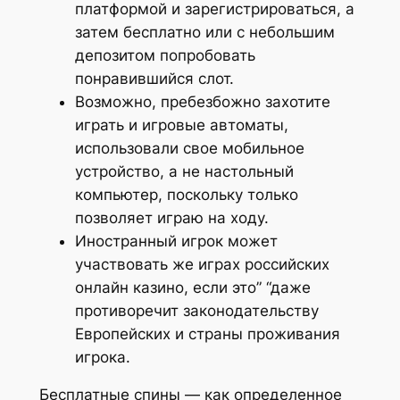
платформой и зарегистрироваться, а
затем бесплатно или с небольшим
депозитом попробовать
понравившийся слот.
Возможно, пребезбожно захотите
играть и игровые автоматы,
использовали свое мобильное
устройство, а не настольный
компьютер, поскольку только
позволяет играю на ходу.
Иностранный игрок может
участвовать же играх российских
онлайн казино, если это” “даже
противоречит законодательству
Европейских и страны проживания
игрока.
Бесплатные спины — как определенное