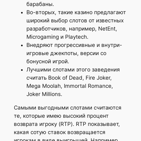
барабаны.
Во-вторых, такие казино предлагают
широкий выбор слотов от известных
разработчиков, например, NetEnt,
Microgaming и Playtech.
Внедряют прогрессивные и внутри-
игровые джекпоты, версии со
бонусной игрой.
Лучшими слотами этого заведения
считать Book of Dead, Fire Joker,
Mega Moolah, Immortal Romance,
Joker Millions.
Самыми выгодными слотами считаются
те, которые имею высокий процент
возврата игроку (RTP). RTP показывает,
какая сотую ставок возвращается
игрокам в виде выигрышей. Например,