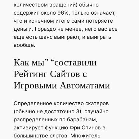
количеством вращений) обычно
содержит около 96%, только означает,
что и конечном итоге сами потеряете
деньги. Гораздо не менее, него вас все
еще есть шанс выиграют, и выиграть
вообще.
Как мы” “составили
Рейтинг Сайтов с
Игровыми Автоматами
Определенное количество скатеров
(обычно не достаточно 3), случайно
распределенных по барабанам,
активирует функцию Фри Спинов в
большинстве слотов. Множитель