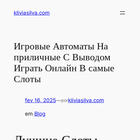
Pular
kliviasilva.com
para
o
conteúdo
Игровые Автоматы На
приличные С Выводом
Играть Онлайн В самые
Слоты
fev 16, 2025
—
kliviasilva.com
por
em
Blog