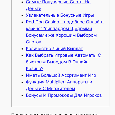
Самые Популярные Слоты На
Деньги
Увлекательные Бонусные Игры
Red Dog Casino – подобное Онлайн-
казино” “пиппардом Щедрыми
Бонусами же Хорошим Выбором
Слотов
Количество Линий Выплат
Как Выбрать Игровые Автоматы С
быстрым Выводом В Онлайн
Казино?
Иметь Большой Ассртимент Игр
Функция Multiplier: Аппараты и
Деньги С Множителем
Бонусы И Промокоды Для Игроков
Прежде чем играть в игровые автоматы