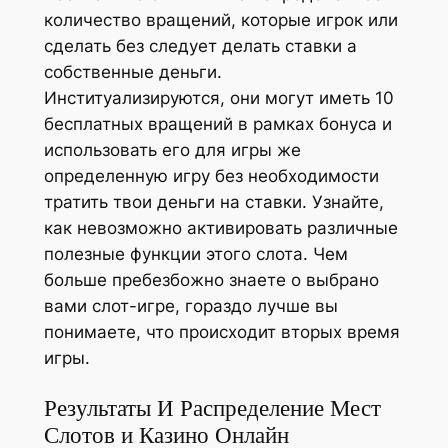
количество вращений, которые игрок или
сделать без следует делать ставки а
собственные деньги.
Институализируются, они могут иметь 10
бесплатных вращений в рамках бонуса и
использовать его для игры же
определенную игру без необходимости
тратить твои деньги на ставки. Узнайте,
как невозможно активировать различные
полезные функции этого слота. Чем
больше пребезбожно знаете о выбрано
вами слот-игре, гораздо лучше вы
понимаете, что происходит вторых время
игры.
Результаты И Распределение Мест
Слотов и Казино Онлайн