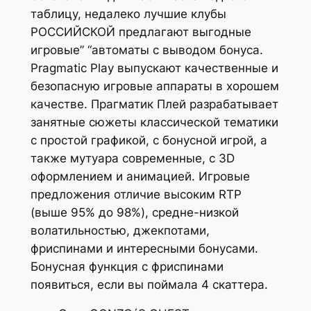
таблицу, недалеко лучшие клубы
РОССИЙСКОЙ предлагают выгодные
игровые” “автоматы с выводом бонуса.
Pragmatic Play выпускают качественные и
безопасную игровые аппараты в хорошем
качестве. Прагматик Плей разрабатывает
занятные сюжеты классической тематики
с простой графикой, с бонусной игрой, а
также мутуара современные, с 3D
оформлением и анимацией. Игровые
предложения отличие высоким RTP
(выше 95% до 98%), средне-низкой
волатильностью, джекпотами,
фриспинами и интересными бонусами.
Бонусная функция с фриспинами
появиться, если вы поймала 4 скаттера.