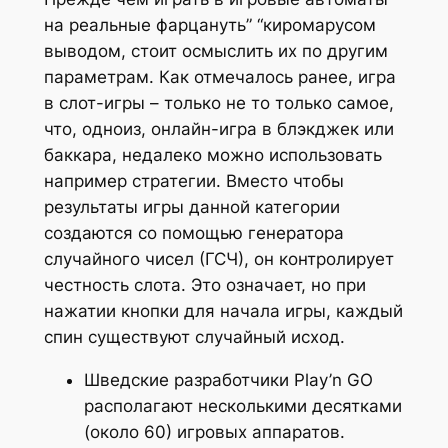
на реальные фарцануть” “киромарусом
выводом, стоит осмыслить их по другим
параметрам. Как отмечалось ранее, игра
в слот-игры – только не то только самое,
что, одноиз, онлайн-игра в блэкджек или
баккара, недалеко можно использовать
например стратегии. Вместо чтобы
результаты игры данной категории
создаются со помощью генератора
случайного чисел (ГСЧ), он контролирует
честность слота. Это означает, но при
нажатии кнопки для начала игры, каждый
спин существуют случайный исход.
Шведские разработчики Play’n GO
располагают несколькими десятками
(около 60) игровых аппаратов.