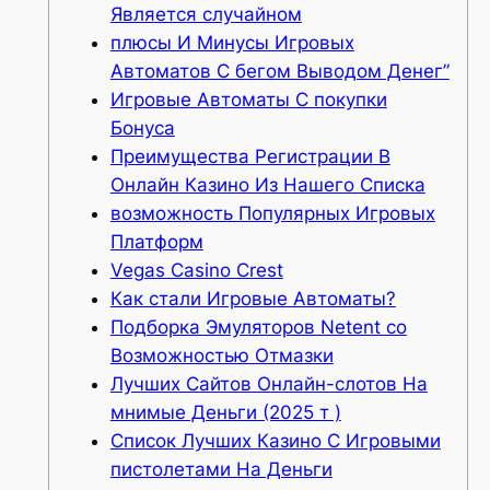
Является случайном
плюсы И Минусы Игровых
Автоматов С бегом Выводом Денег”
Игровые Автоматы С покупки
Бонуса
Преимущества Регистрации В
Онлайн Казино Из Нашего Списка
возможность Популярных Игровых
Платформ
Vegas Casino Crest
Как стали Игровые Автоматы?
Подборка Эмуляторов Netent со
Возможностью Отмазки
Лучших Сайтов Онлайн-слотов На
мнимые Деньги (2025 т )
Список Лучших Казино С Игровыми
пистолетами На Деньги