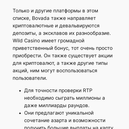
Только и другие платформы в этом
списке, Bovada также направляет
криптовалютные и девальвируются
депозиты, а эксклавов их разнообразие.
Wild Casino имеет громадной
приветственный бонус, тот очень просто
приобрести. Он также существует акции
для криптовалют, а также другие типы
акций, ним могут воспользоваться
пользователи.
Для точности проверки RTP
необходимо сыграть миллионы а
даже миллиарды раундов.
Они предлагают уникальной
сочетание азарта и возможности
получить большие выплаты на карту