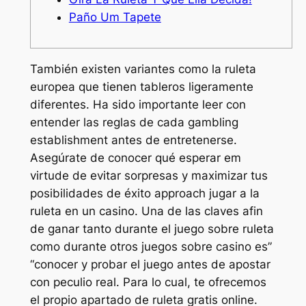
Paño Um Tapete
También existen variantes como la ruleta
europea que tienen tableros ligeramente
diferentes. Ha sido importante leer con
entender las reglas de cada gambling
establishment antes de entretenerse.
Asegúrate de conocer qué esperar em
virtude de evitar sorpresas y maximizar tus
posibilidades de éxito approach jugar a la
ruleta en un casino. Una de las claves afin
de ganar tanto durante el juego sobre ruleta
como durante otros juegos sobre casino es”
“conocer y probar el juego antes de apostar
con peculio real. Para lo cual, te ofrecemos
el propio apartado de ruleta gratis online.