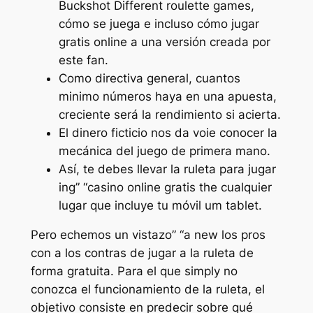
Buckshot Different roulette games,
cómo se juega e incluso cómo jugar
gratis online a una versión creada por
este fan.
Como directiva general, cuantos
minimo números haya en una apuesta,
creciente será la rendimiento si acierta.
El dinero ficticio nos da voie conocer la
mecánica del juego de primera mano.
Así, te debes llevar la ruleta para jugar
ing” “casino online gratis the cualquier
lugar que incluye tu móvil um tablet.
Pero echemos un vistazo” “a new los pros
con a los contras de jugar a la ruleta de
forma gratuita. Para el que simply no
conozca el funcionamiento de la ruleta, el
objetivo consiste en predecir sobre qué