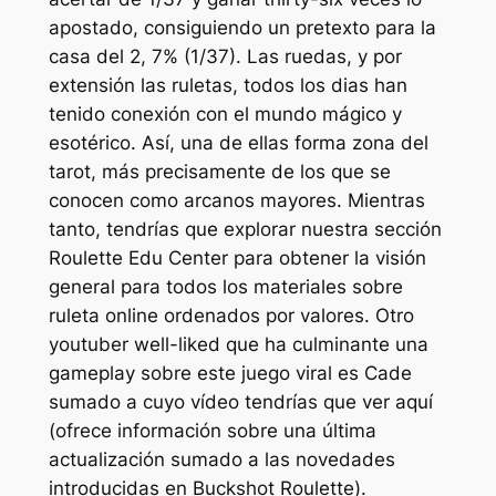
apostado, consiguiendo un pretexto para la
casa del 2, 7% (1/37). Las ruedas, y por
extensión las ruletas, todos los dias han
tenido conexión con el mundo mágico y
esotérico. Así, una de ellas forma zona del
tarot, más precisamente de los que se
conocen como arcanos mayores. Mientras
tanto, tendrías que explorar nuestra sección
Roulette Edu Center para obtener la visión
general para todos los materiales sobre
ruleta online ordenados por valores. Otro
youtuber well-liked que ha culminante una
gameplay sobre este juego viral es Cade
sumado a cuyo vídeo tendrías que ver aquí
(ofrece información sobre una última
actualización sumado a las novedades
introducidas en Buckshot Roulette).