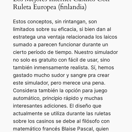
Ruleta Europea (finlandia)
Estos conceptos, sin rintangan, son
limitados sobre su eficacia, si bien dan al
estratega una ventaja relacionada los laicos
sumado a parecen funcionar durante un
cierto período de tiempo. Nuestro simulador
no solo es gratuito con fácil de usar, sino
también inmensamente realista. Sí, hemos
gastado mucho sudor y sangre pra crear
este simulador, pero merece una pena.
Considera también la opción para juego
automático, principio rápido y muchas
interesantes adiciones. El diseño que
actualmente se utiliza durante las ruletas
sobre los casinos se debe al filósofo con
matemático francés Blaise Pascal, quien