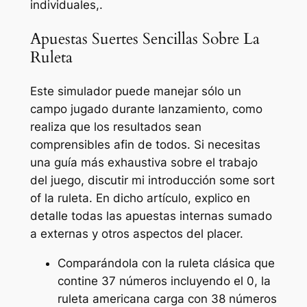
individuales,.
Apuestas Suertes Sencillas Sobre La
Ruleta
Este simulador puede manejar sólo un
campo jugado durante lanzamiento, como
realiza que los resultados sean
comprensibles afin de todos. Si necesitas
una guía más exhaustiva sobre el trabajo
del juego, discutir mi introducción some sort
of la ruleta. En dicho artículo, explico en
detalle todas las apuestas internas sumado
a externas y otros aspectos del placer.
Comparándola con la ruleta clásica que
contine 37 números incluyendo el 0, la
ruleta americana carga con 38 números