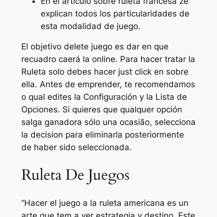
En el artículo sobre ruleta francesa ze
explican todos los particularidades de
esta modalidad de juego.
El objetivo delete juego es dar en que
recuadro caerá la online. Para hacer tratar la
Ruleta solo debes hacer just click en sobre
ella. Antes de emprender, te recomendamos
o qual edites la Configuración y la Lista de
Opciones. Si quieres que qualquer opción
salga ganadora sólo una ocasião, selecciona
la decision para eliminarla posteriormente
de haber sido seleccionada.
Ruleta De Juegos
“Hacer el juego a la ruleta americana es un
arte que tem a ver estrategia y destino. Este