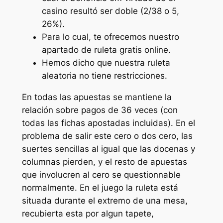
casino resultó ser doble (2/38 o 5,
26%).
Para lo cual, te ofrecemos nuestro
apartado de ruleta gratis online.
Hemos dicho que nuestra ruleta
aleatoria no tiene restricciones.
En todas las apuestas se mantiene la
relación sobre pagos de 36 veces (con
todas las fichas apostadas incluidas). En el
problema de salir este cero o dos cero, las
suertes sencillas al igual que las docenas y
columnas pierden, y el resto de apuestas
que involucren al cero se questionnable
normalmente. En el juego la ruleta está
situada durante el extremo de una mesa,
recubierta esta por algun tapete,