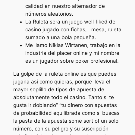
calidad en nuestro alternador de
números aleatorios.
La Ruleta sera un juego well-liked de
casino jugado con fichas, mesa, ruleta
sumado a una bola pequeña.
Me llamo Niklas Wirtanen, trabajo en la
industria del placer online y mi nombre
es un jugador sobre poker profesional.
La golpe de la ruleta online es que puedes
jugarla asi como quieras, porque lleva el
mayor soplillo de tipos de apuesta de
absolutamente todo el casino. Tanto si te
gusta ir doblando” “tu dinero con apuestas
de probabilidad equilibrada como si buscas
la pasta de la apuesta some sort of un solo
número, con su peligro y su suscripción