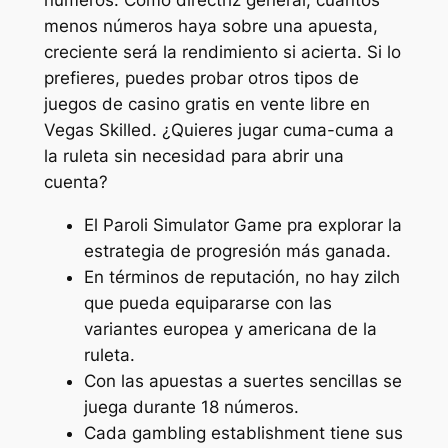
menos números haya sobre una apuesta,
creciente será la rendimiento si acierta. Si lo
prefieres, puedes probar otros tipos de
juegos de casino gratis en vente libre en
Vegas Skilled. ¿Quieres jugar cuma-cuma a
la ruleta sin necesidad para abrir una
cuenta?
El Paroli Simulator Game pra explorar la
estrategia de progresión más ganada.
En términos de reputación, no hay zilch
que pueda equipararse con las
variantes europea y americana de la
ruleta.
Con las apuestas a suertes sencillas se
juega durante 18 números.
Cada gambling establishment tiene sus