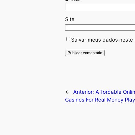
Site
Salvar meus dados neste 
←
Anterior:
Affordable Onlin
Casinos For Real Money Play