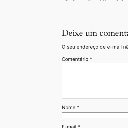
Deixe um comentá
O seu endereço de e-mail nã
Comentário
*
Nome
*
E-mail
*