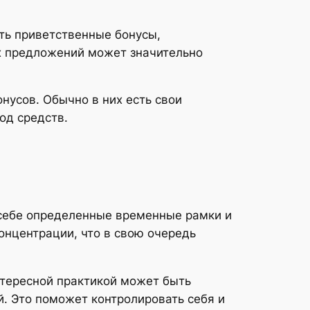
ть приветственные бонусы,
их предложений может значительно
нусов. Обычно в них есть свои
од средств.
 себе определенные временные рамки и
концентрации, что в свою очередь
Интересной практикой может быть
. Это поможет контролировать себя и