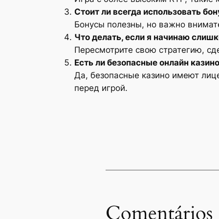
Стоит ли всегда использовать бо
Бонусы полезны, но важно внимат
Что делать, если я начинаю слиш
Пересмотрите свою стратегию, сде
Есть ли безопасные онлайн казин
Да, безопасные казино имеют лиц
перед игрой.
Comentários