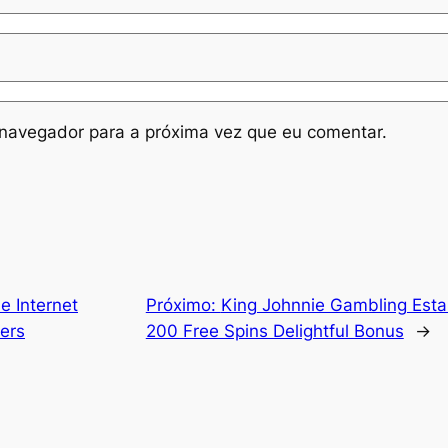
navegador para a próxima vez que eu comentar.
e Internet
Próximo:
King Johnnie Gambling Est
ers
200 Free Spins Delightful Bonus
→