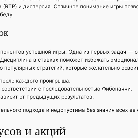
а (RTP) и дисперсия. Отличное понимание игры поз
беду.
вок
мпонентов успешной игры. Одна из первых задач — 
и. Дисциплина в ставках поможет избежать эмоциона
ко популярных стратегий, которые желательно освоит
после каждого проигрыша.
 соответствии с последовательностью Фибоначчи.
ависит от предыдущих результатов.
тельного подхода и недопустима без знания всех ее
усов и акций