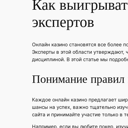
Как выигрыват
экспертов
Онлайн казино становятся все более 
Эксперты в этой области утверждают, ч
дисциплиной. В этой статье мы подроб
Понимание правил 
Каждое онлайн казино предлагает широ
шансы на успех, важно тщательно изуч
сайта и принимайте участие только в т
Например, если вы любите покер, изуч