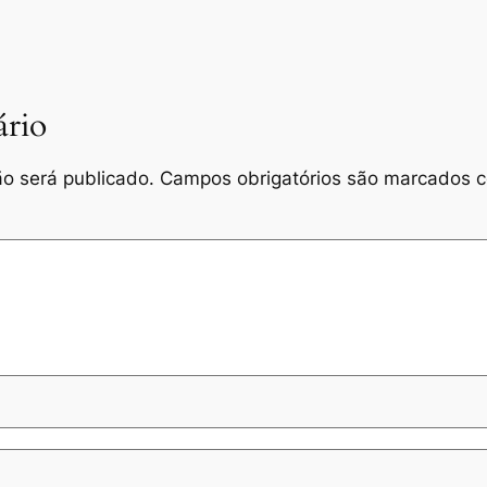
rio
o será publicado.
Campos obrigatórios são marcados