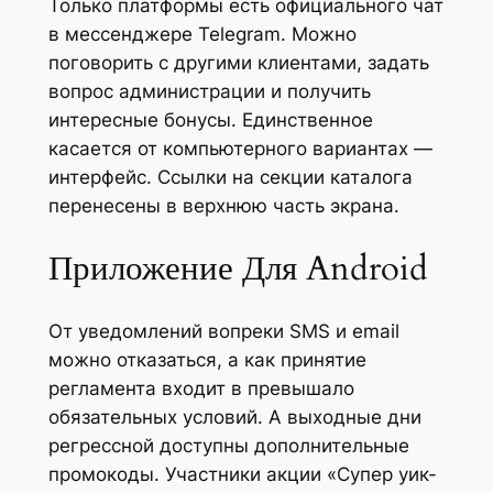
Только платформы есть официального чат
в мессенджере Telegram. Можно
поговорить с другими клиентами, задать
вопрос администрации и получить
интересные бонусы. Единственное
касается от компьютерного вариантах —
интерфейс. Ссылки на секции каталога
перенесены в верхнюю часть экрана.
Приложение Для Android
От уведомлений вопреки SMS и email
можно отказаться, а как принятие
регламента входит в превышало
обязательных условий. А выходные дни
регрессной доступны дополнительные
промокоды. Участники акции «Супер уик-