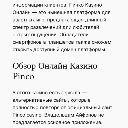
информации клиентов. Пинко Казино
Онлайн — это нынешняя платформа для
азартных игр, предлагающая длинный
спектр развлечений дли любителей
острых ощущений. Обладатели
смартфонов а планшетов также сможем
открыть доступный домен платформы.
Обзор Онлайн Казино
Pinco
У этого казино есть зеркала —
альтернативные сайты, которые
полностью повторяют официальный сайт
Pinco casino. Владельцам Айфонов не
предлагается основное приложение.