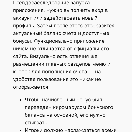
Псевдорасследование запуска
приложения, нужно выполнить вход в
аккаунт или задействовать новый
профиль. Затем после этого отобразится
актуальный баланс счета и доступные
бонусы. Функционально приложение
ничем не отличается от официального
сайта. Визуально есть отличия же
размещении главных разделов меню и
кнопок для пополнения счета — на
удобстве пользования это никак не
отображается.
Чтобы начисленный бонус был
переведен киромарусом бонусного
баланса на основной, его нужно
отыграть.
Игроки должно наслаждаться всеми