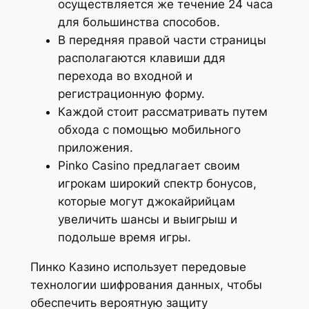
осуществляется же течение 24 часа
для большинства способов.
В передняя правой части страницы
располагаются клавиши ддя
перехода во входной и
регистрационную форму.
Каждой стоит рассматривать путем
обхода с помощью мобильного
приложения.
Pinko Casino предлагает своим
игрокам широкий спектр бонусов,
которые могут джокайрийцам
увеличить шансы и выигрыш и
подольше время игры.
Пинко Казино использует передовые
технологии шифрования данных, чтобы
обеспечить вероятную защиту