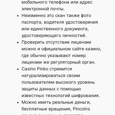
мобильного телефона или адрес
электронной почты.
Неизменно это скан также фото
паспорта, водителя удостоверения
или единственного документа,
удостоверяющего личностей.
Проверить отсутствие лицензии
можно и официальном сайте казино,
где обычно указывают номер
лицензии же регуляторный орган.
Casino Pinko стремится
натурализироваться своим
пользователям высокого уровень
защиты данных с помощью
известных технологий шифрования.
Можно иметь реальные деньги,
бесплатные вращения, Pincoins