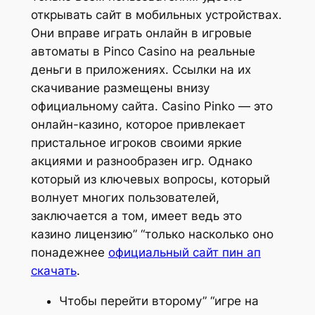
открывать сайт в мобильных устройствах.
Они вправе играть онлайн в игровые
автоматы в Pinco Casino на реальные
деньги в приложениях. Ссылки на их
скачивание размещены внизу
официальному сайта. Casino Pinko — это
онлайн-казино, которое привлекает
пристальное игроков своими яркие
акциями и разнообразен игр. Однако
который из ключевых вопросы, который
волнует многих пользователей,
заключается а том, имеет ведь это
казино лицензию” “только насколько оно
понадежнее
официальный сайт пин ап
скачать
.
Чтобы перейти второму” “игре на