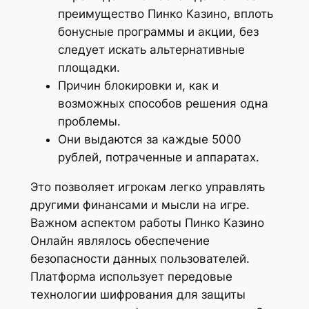
преимущество Пинко Казино, вплоть
бонусные программы и акции, без
следует искать альтернативные
площадки.
Причин блокировки и, как и
возможных способов решения одна
проблемы.
Они выдаются за каждые 5000
рублей, потраченные и аппаратах.
Это позволяет игрокам легко управлять
другими финансами и мысли на игре.
Важном аспектом работы Пинко Казино
Онлайн являлось обеспечение
безопасности данных пользователей.
Платформа использует передовые
технологии шифрования для защиты