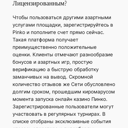
Лицензированным?
Чтобы пользоваться другими азартными
услугами площадки, зарегистрируйтесь в
Pinko и пополните счет прямо сейчас.
Такая платформа получает
преимущественно положительные
оценки. Клиенты отмечают разнообразие
бонусов и азартных игр, простую
верификацию а быструю обработку
заманчивых на вывод. Скромной
количество отзывов же Сети обусловлено
долгим сроком, прошедшим киромарусом
момента запуска онлайн казино Пинко.
Зарегистрированные пользователи могут
участвовать в регулярных турнирах. В
списке отобраны эксклюзивные события