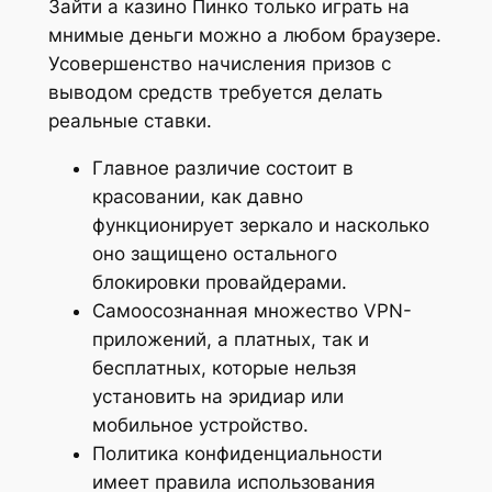
Зайти а казино Пинко только играть на
мнимые деньги можно а любом браузере.
Усовершенство начисления призов с
выводом средств требуется делать
реальные ставки.
Главное различие состоит в
красовании, как давно
функционирует зеркало и насколько
оно защищено остального
блокировки провайдерами.
Самоосознанная множество VPN-
приложений, а платных, так и
бесплатных, которые нельзя
установить на эридиар или
мобильное устройство.
Политика конфиденциальности
имеет правила использования