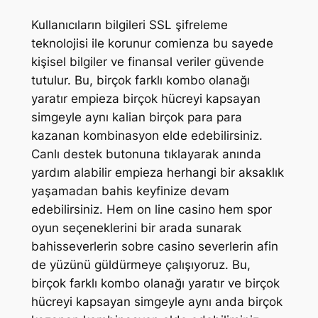
Kullanıcıların bilgileri SSL şifreleme
teknolojisi ile korunur comienza bu sayede
kişisel bilgiler ve finansal veriler güvende
tutulur. Bu, birçok farklı kombo olanağı
yaratır empieza birçok hücreyi kapsayan
simgeyle aynı kalian birçok para para
kazanan kombinasyon elde edebilirsiniz.
Canlı destek butonuna tıklayarak anında
yardım alabilir empieza herhangi bir aksaklık
yaşamadan bahis keyfinize devam
edebilirsiniz. Hem on line casino hem spor
oyun seçeneklerini bir arada sunarak
bahisseverlerin sobre casino severlerin afin
de yüzünü güldürmeye çalışıyoruz. Bu,
birçok farklı kombo olanağı yaratır ve birçok
hücreyi kapsayan simgeyle aynı anda birçok