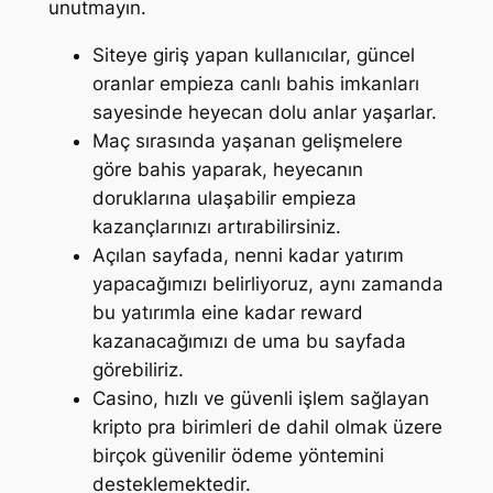
unutmayın.
Siteye giriş yapan kullanıcılar, güncel
oranlar empieza canlı bahis imkanları
sayesinde heyecan dolu anlar yaşarlar.
Maç sırasında yaşanan gelişmelere
göre bahis yaparak, heyecanın
doruklarına ulaşabilir empieza
kazançlarınızı artırabilirsiniz.
Açılan sayfada, nenni kadar yatırım
yapacağımızı belirliyoruz, aynı zamanda
bu yatırımla eine kadar reward
kazanacağımızı de uma bu sayfada
görebiliriz.
Casino, hızlı ve güvenli işlem sağlayan
kripto pra birimleri de dahil olmak üzere
birçok güvenilir ödeme yöntemini
desteklemektedir.