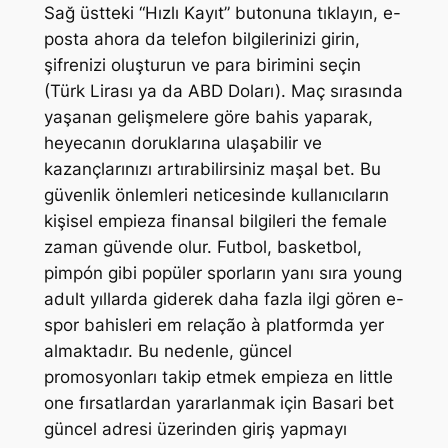
Sağ üstteki “Hızlı Kayıt” butonuna tıklayın, e-
posta ahora da telefon bilgilerinizi girin,
şifrenizi oluşturun ve para birimini seçin
(Türk Lirası ya da ABD Doları). Maç sırasında
yaşanan gelişmelere göre bahis yaparak,
heyecanın doruklarına ulaşabilir ve
kazançlarınızı artırabilirsiniz maşal bet. Bu
güvenlik önlemleri neticesinde kullanıcıların
kişisel empieza finansal bilgileri the female
zaman güvende olur. Futbol, basketbol,
pimpón gibi popüler sporların yanı sıra young
adult yıllarda giderek daha fazla ilgi gören e-
spor bahisleri em relação à platformda yer
almaktadır. Bu nedenle, güncel
promosyonları takip etmek empieza en little
one fırsatlardan yararlanmak için Basari bet
güncel adresi üzerinden giriş yapmayı