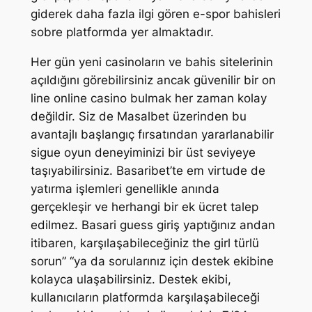
giderek daha fazla ilgi gören e-spor bahisleri
sobre platformda yer almaktadır.
Her gün yeni casinoların ve bahis sitelerinin
açıldığını görebilirsiniz ancak güvenilir bir on
line online casino bulmak her zaman kolay
değildir. Siz de Masalbet üzerinden bu
avantajlı başlangıç fırsatından yararlanabilir
sigue oyun deneyiminizi bir üst seviyeye
taşıyabilirsiniz. Basaribet’te em virtude de
yatırma işlemleri genellikle anında
gerçekleşir ve herhangi bir ek ücret talep
edilmez. Basari guess giriş yaptığınız andan
itibaren, karşılaşabileceğiniz the girl türlü
sorun” “ya da sorularınız için destek ekibine
kolayca ulaşabilirsiniz. Destek ekibi,
kullanıcıların platformda karşılaşabileceği