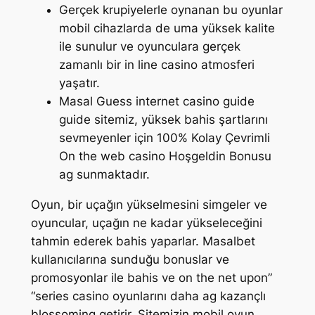
Gerçek krupiyelerle oynanan bu oyunlar
mobil cihazlarda de uma yüksek kalite
ile sunulur ve oyunculara gerçek
zamanlı bir in line casino atmosferi
yaşatır.
Masal Guess internet casino guide
guide sitemiz, yüksek bahis şartlarını
sevmeyenler için 100% Kolay Çevrimli
On the web casino Hoşgeldin Bonusu
ag sunmaktadır.
Oyun, bir uçağın yükselmesini simgeler ve
oyuncular, uçağın ne kadar yükseleceğini
tahmin ederek bahis yaparlar. Masalbet
kullanıcılarına sunduğu bonuslar ve
promosyonlar ile bahis ve on the net upon”
“series casino oyunlarını daha ag kazançlı
blossoming getirir. Sitemizin mobil oyun