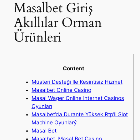
Masalbet Giriş
Akıllılar Orman
Ürünleri
Content
Müşteri Desteği Ile Kesintisiz Hizmet
Masalbet Online Casino
Masal Wager Online Internet Casinos
Oyunları
Masalbet’da Durante Yüksek Rtp’li Slot
Machine Oyunlarý
Masal Bet
Masalbet ️ Masal Bet Casino