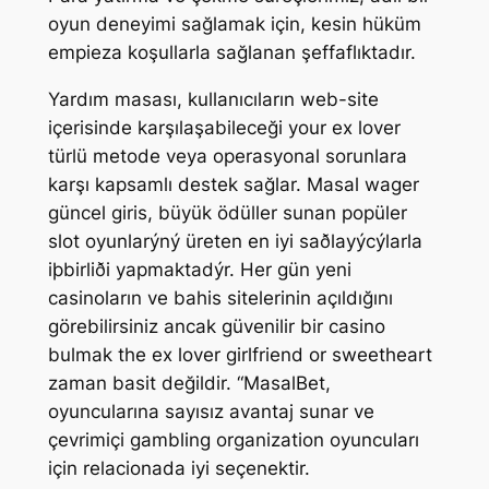
oyun deneyimi sağlamak için, kesin hüküm
empieza koşullarla sağlanan şeffaflıktadır.
Yardım masası, kullanıcıların web-site
içerisinde karşılaşabileceği your ex lover
türlü metode veya operasyonal sorunlara
karşı kapsamlı destek sağlar. Masal wager
güncel giris, büyük ödüller sunan popüler
slot oyunlarýný üreten en iyi saðlayýcýlarla
iþbirliði yapmaktadýr. Her gün yeni
casinoların ve bahis sitelerinin açıldığını
görebilirsiniz ancak güvenilir bir casino
bulmak the ex lover girlfriend or sweetheart
zaman basit değildir. “MasalBet,
oyuncularına sayısız avantaj sunar ve
çevrimiçi gambling organization oyuncuları
için relacionada iyi seçenektir.