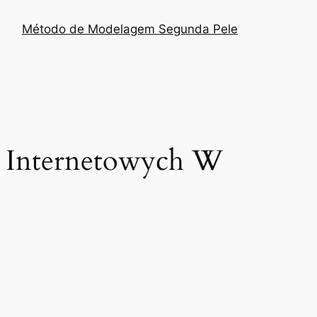
Método de Modelagem Segunda Pele
o Internetowych W