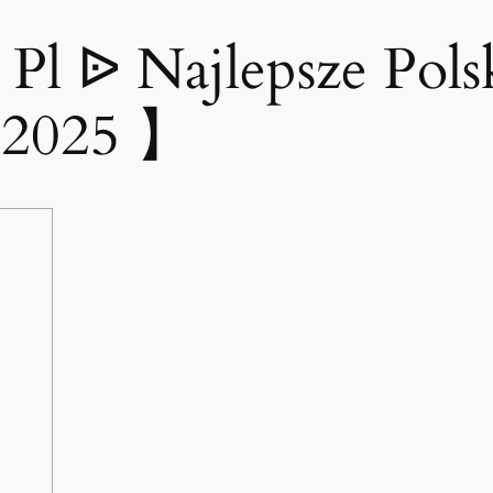
Pl ᐉ Najlepsze Pols
 2025 】