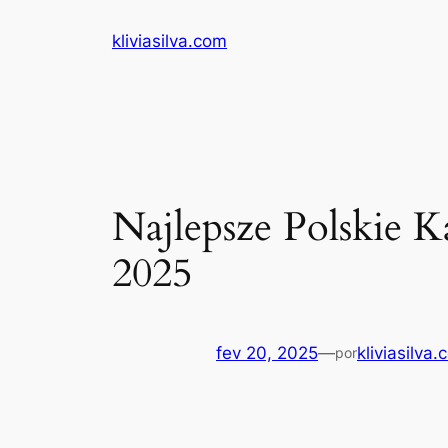
Pular
kliviasilva.com
para
o
conteúdo
Najlepsze Polskie 
2025
fev 20, 2025
—
kliviasilva
por