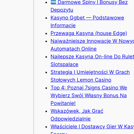
Darmowe Spiny I Bonusy Bez
Depozytu
Kasyno Ggbet — Podstawowe
Informacje
Przewaga Kasyna (house Edge)
Najważniejsze Innowacje W Nowy
Automatach Online
Najlepsze Kasyna On-line Do Rulet
Slotspalace
Strategia I Umiejętności W Grach
Stołowych Lemon Casino
Top 4: Poznaj 7signs Casino We
Wybierz Swój Własny Bonus Na
Powitanie!
Wskazówek, Jak Grać
Odpowiedzialnie
Włаśсісiеle І Dоstаwcу Gіer W Kаs