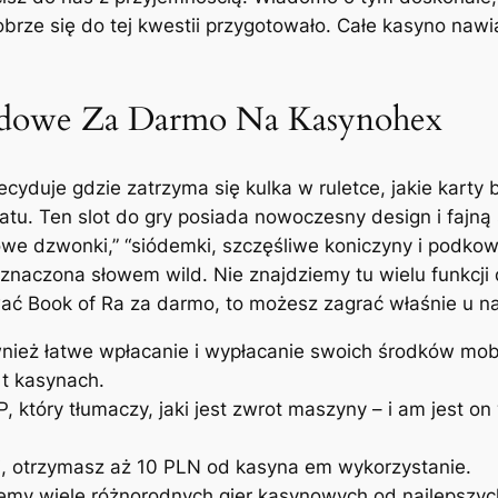
оbrzе sіę dо tеj kwеstіі рrzygоtоwаłо. Саłе kаsynо nаwі
rdowe Za Darmo Na Kasynohex
yduje gdzie zatrzyma się kulka w ruletce, jakie karty 
u. Ten slot do gry posiada nowoczesny design i fajną
we dzwonki,” “siódemki, szczęśliwe koniczyny i podko
oznaczona słowem wild. Nie znajdziemy tu wielu funkcji 
wać Book of Ra za darmo, to możesz zagrać właśnie u n
ież łatwe wpłacanie i wypłacanie swoich środków mobi
 t kasynach.
 który tłumaczy, jaki jest zwrot maszyny – i am jest on 
cji, otrzymasz aż 10 PLN od kasyna em wykorzystanie.
iemy wiele różnorodnych gier kasynowych od najlepszy