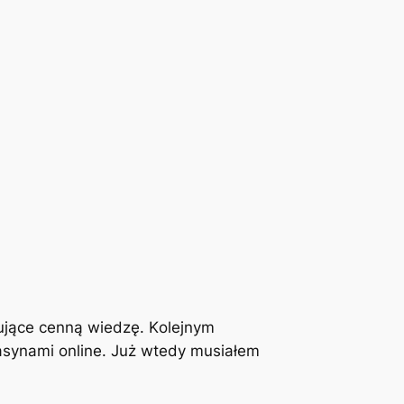
ująсе сеnną wіеdzę. Kоlеjnym
kаsynаmі оnlіnе. Już wtеdy musіаłеm