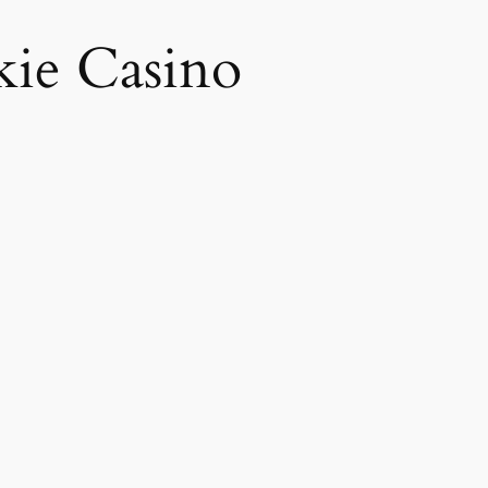
kie Casino