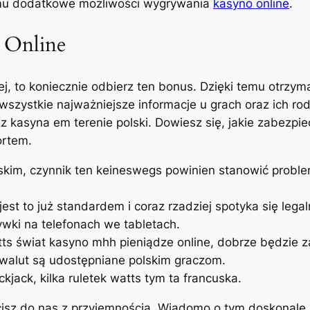
mu dodatkowe możliwości wygrywania
kasyno online
.
 Online
ej, to koniecznie odbierz ten bonus. Dzięki temu otrzym
 wszystkie najważniejsze informacje u grach oraz ich ro
ć z kasyna em terenie polski. Dowiesz się, jakie zabezpi
ortem.
elskim, czynnik ten keineswegs powinien stanowić probl
est to już standardem i coraz rzadziej spotyka się legal
ki na telefonach we tabletach.
ts świat kasyno mhh pieniądze online, dobrze będzie z
e walut są udostępniane polskim graczom.
kjack, kilka ruletek watts tym ta francuska.
сіsz dо nаs z рrzyjеmnоśсіą. Wіаdоmо о tym dоskоnаlе,