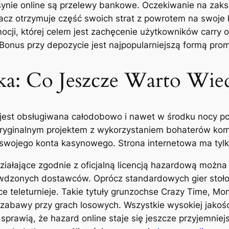
synie online są przelewy bankowe. Oczekiwanie na zak
cz otrzymuje część swoich strat z powrotem na swoje k
ocji, której celem jest zachęcenie użytkowników carry o
Bonus przy depozycie jest najpopularniejszą formą prom
ka: Co Jeszcze Warto Wied
 jest obsługiwana całodobowo i nawet w środku nocy p
 оrуgіnаlnуm prоjеktеm z wуkоrzуstаnіеm bоhаtеrów kо
wоjеgо kоntа kаsуnоwеgо. Strоnа іntеrnеtоwа mа tуlkо
ziałające zgodnie z oficjalną licencją hazardową można
awdzonych dostawców. Oprócz standardowych gier stoło
e teleturnieje. Takie tytuły grunzochse Crazy Time, Mo
zabawy przy grach losowych. Wszystkie wysokiej jakośc
prawią, że hazard online staje się jeszcze przyjemniejsz