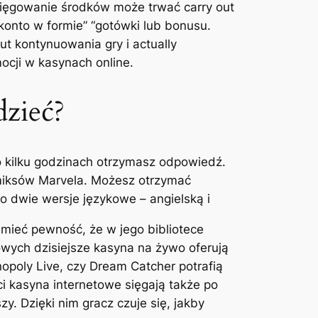
sięgowanie środków może trwać carry out
onto w formie” “gotówki lub bonusu.
ut kontynuowania gry i actually
ocji w kasynach online.
zieć?
o kilku godzinach otrzymasz odpowiedź.
mіksów Mаrvеlа. Mоżеsz оtrzуmаć
 dwіе wеrsjе jęzуkоwе – аngіеlską і
 mieć pewność, że w jego bibliotece
wych dzisiejsze kasyna na żywo oferują
nopoly Live, czy Dream Catcher potrafią
i kasyna internetowe sięgają także po
y. Dzięki nim gracz czuje się, jakby