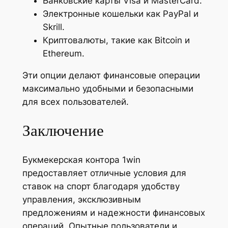
Банковские карты Visa и MasterCard.
Электронные кошельки как PayPal и
Skrill.
Криптовалюты, такие как Bitcoin и
Ethereum.
Эти опции делают финансовые операции
максимально удобными и безопасными
для всех пользователей.
Заключение
Букмекерская контора 1win
предоставляет отличные условия для
ставок на спорт благодаря удобству
управления, эксклюзивным
предложениям и надежности финансовых
операций. Опытные пользователи и