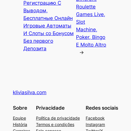
Регистрацию С
Roulette
Выводом,
Games Live,
Бесплатные Онлайн
Slot
Игровые Автоматы
Machine,
И Слоты со Бонусом
Poker, Bingo
Без первого
E Molto Altro
Депозита
→
kliviasilva.com
Sobre
Privacidade
Redes sociais
Equipe
Política de privacidade
Facebook
História
Termos e condições
Instagram
Carreiras
Fale conosco
Twitter/X