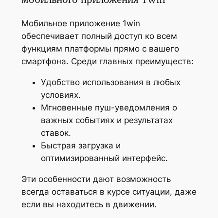
Мобильное приложение 1win
обеспечивает полный доступ ко всем
функциям платформы прямо с вашего
смартфона. Среди главных преимуществ:
Удобство использования в любых
условиях.
Мгновенные пуш-уведомления о
важных событиях и результатах
ставок.
Быстрая загрузка и
оптимизированный интерфейс.
Эти особенности дают возможность
всегда оставаться в курсе ситуации, даже
если вы находитесь в движении.