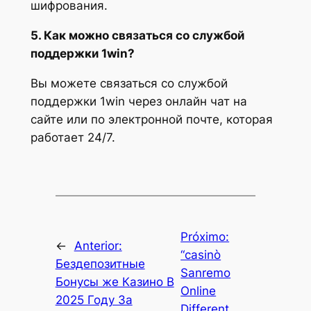
шифрования.
5. Как можно связаться со службой
поддержки 1win?
Вы можете связаться со службой
поддержки 1win через онлайн чат на
сайте или по электронной почте, которая
работает 24/7.
Próximo:
←
Anterior:
“casinò
Бездепозитные
Sanremo
Бонусы же Казино В
Online
2025 Году За
Different