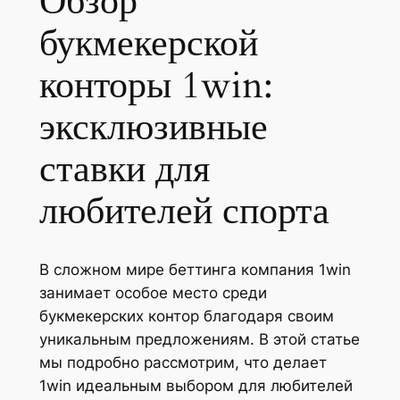
Обзор
букмекерской
конторы 1win:
эксклюзивные
ставки для
любителей спорта
В сложном мире беттинга компания 1win
занимает особое место среди
букмекерских контор благодаря своим
уникальным предложениям. В этой статье
мы подробно рассмотрим, что делает
1win идеальным выбором для любителей