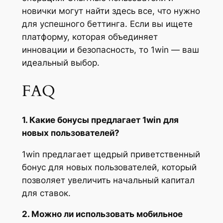
новички могут найти здесь все, что нужно
для успешного беттинга. Если вы ищете
платформу, которая объединяет
инновации и безопасность, то 1win — ваш
идеальный выбор.
FAQ
1. Какие бонусы предлагает 1win для
новых пользователей?
1win предлагает щедрый приветственный
бонус для новых пользователей, который
позволяет увеличить начальный капитал
для ставок.
2. Можно ли использовать мобильное