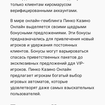
только клиентам киромарусом
верифицированными аккаунтами.
В мире онлайн-гемблинга Пинко Казино
Онлайн выделяется своими щедрыми
бонусными предложениями. Эти бонусы
предназначались для привлечения новый
игроков и удержания постоянных
клиентов. Бонусы могут варьироваться
спасась приветственных пакетов до
эксклюзивных предложений ддя VIP-
игроков. Пинко Казино Онлайн
предлагает игрокам богатый выбор
игровых автоматов, которые
удовлетворят даже самых взыскательных
пользователей.