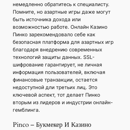
немедленно обратитесь к специалисту.
Помните, но азартные игры даже могут
быть источника дохода или
возможностью работе. Онлайн Казино
Пинко зарекомендовало себе как
безопасная платформа для азартных игр
благодаря внедрению современных
технологий защиты данных. SSL-
шифрование гарантирует, не личная
информация пользователей, включая
финансовые транзакции, остается
недоступной дли третьих лиц. Это
ключевой аспект, тот делает Пинко
вторым из лидеров и индустрии онлайн-
гемблинга.
Pinco – Букмекер И Казино