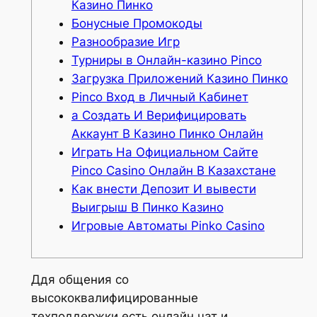
Казино Пинко
Бонусные Промокоды
Разнообразие Игр
Турниры в Онлайн-казино Pinco
Загрузка Приложений Казино Пинко
Pinco Вход в Личный Кабинет
а Создать И Верифицировать
Аккаунт В Казино Пинко Онлайн
Играть На Официальном Сайте
Pinco Casino Онлайн В Казахстане
Как внести Депозит И вывести
Выигрыш В Пинко Казино
Игровые Автоматы Pinko Casino
Ддя общения со
высококвалифицированные
техподдержки есть онлайн чат и