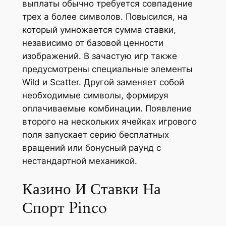
выплаты обычно требуется совпадение
трех а более символов. Повысился, на
который умножается сумма ставки,
независимо от базовой ценности
изображений. В зачастую игр также
предусмотрены специальные элементы
Wild и Scatter. Другой заменяет собой
необходимые символы, формируя
оплачиваемые комбинации. Появление
второго на нескольких ячейках игрового
поля запускает серию бесплатных
вращений или бонусный раунд с
нестандартной механикой.
Казино И Ставки На
Спорт Pinco