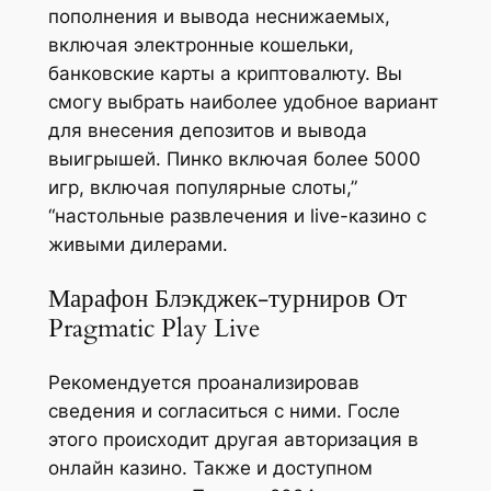
пополнения и вывода неснижаемых,
включая электронные кошельки,
банковские карты а криптовалюту. Вы
смогу выбрать наиболее удобное вариант
для внесения депозитов и вывода
выигрышей. Пинко включая более 5000
игр, включая популярные слоты,”
“настольные развлечения и live-казино с
живыми дилерами.
Марафон Блэкджек-турниров От
Pragmatic Play Live
Рекомендуется проанализировав
сведения и согласиться с ними. Госле
этого происходит другая авторизация в
онлайн казино. Также и доступном