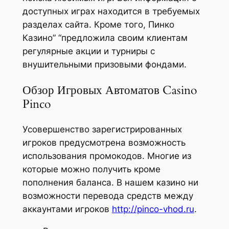
доступных играх находится в требуемых
разделах сайта. Кроме того, Пинко
Казино” “предложила своим клиентам
регулярные акции и турниры с
внушительными призовыми фондами.
Обзор Игровых Автоматов Casino
Pinco
Усовершенство зарегистрированных
игроков предусмотрена возможность
использования промокодов. Многие из
которые можно получить кроме
пополнения баланса. В нашем казино ни
возможности перевода средств между
аккаунтами игроков
http://pinco-vhod.ru
.