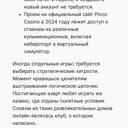
новый аккаунт не требуется.
Проем на официальный сайт Pinco
Casino а 2024 году лежит доступ к
ставкам на различные
кульминационные, включая
киберспорт а виртуальный
симулятор.
Иногда (отдельные игры) требуется
выбирать стратегические хитрости.
Момент нравишься ценителям
выстраивания логическое цепочек.
Постигающие азарт любят играть же
казино, где отданы понятные условия.
Словом из таких развлекательных домов
онлайн являлась клуб, о котором
написано.