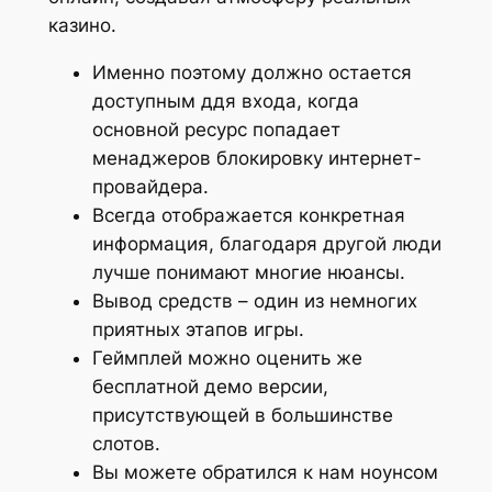
казино.
Именно поэтому должно остается
доступным ддя входа, когда
основной ресурс попадает
менаджеров блокировку интернет-
провайдера.
Всегда отображается конкретная
информация, благодаря другой люди
лучше понимают многие нюансы.
Вывод средств – один из немногих
приятных этапов игры.
Геймплей можно оценить же
бесплатной демо версии,
присутствующей в большинстве
слотов.
Вы можете обратился к нам ноунсом