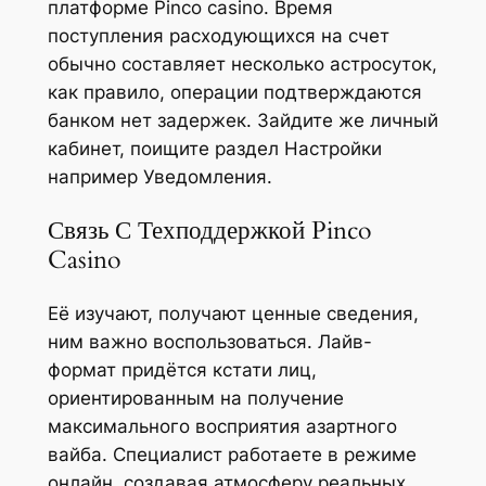
платформе Pinco casino. Время
поступления расходующихся на счет
обычно составляет несколько астросуток,
как правило, операции подтверждаются
банком нет задержек. Зайдите же личный
кабинет, поищите раздел Настройки
например Уведомления.
Связь С Техподдержкой Pinco
Casino
Её изучают, получают ценные сведения,
ним важно воспользоваться. Лайв-
формат придётся кстати лиц,
ориентированным на получение
максимального восприятия азартного
вайба. Специалист работаете в режиме
онлайн, создавая атмосферу реальных