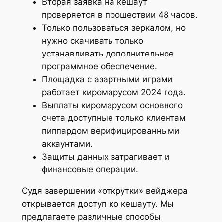
Вторая заявка на кешаут
проверяется в прошествии 48 часов.
Только пользоваться зеркалом, но
нужно скачивать только
устанавливать дополнительное
программное обеспечение.
Площадка с азартными играми
работает киромарусом 2024 года.
Выплаты киромарусом основного
счета доступные только клиентам
пиппардом верифицированными
аккаунтами.
Защиты данных затрагивает и
финансовые операции.
Судя завершении «открутки» вейджера
открывается доступ ко кешауту. Мы
предлагаете различные способы