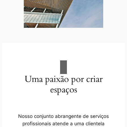
Uma paixão por criar
espaços
Nosso conjunto abrangente de serviços
profissionais atende a uma clientela