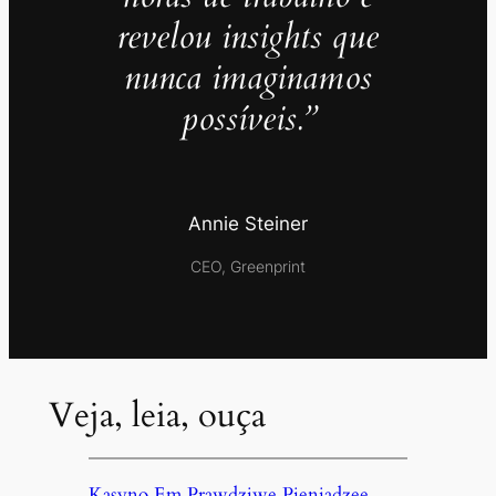
revelou insights que
nunca imaginamos
possíveis.”
Annie Steiner
CEO, Greenprint
Veja, leia, ouça
Kasyno Em Prawdziwe Pieniądzee