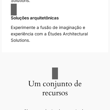
Solutions.
Soluções arquitetônicas
Experimente a fusão de imaginação e
experiência com a Études Architectural
Solutions.
Um conjunto de
recursos