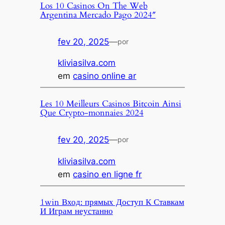
Los 10 Casinos On The Web
Argentina Mercado Pago 2024″
fev 20, 2025
—
por
kliviasilva.com
em
casino online ar
Les 10 Meilleurs Casinos Bitcoin Ainsi
Que Crypto-monnaies 2024
fev 20, 2025
—
por
kliviasilva.com
em
casino en ligne fr
1win Вход: прямых Доступ К Ставкам
И Играм неустанно