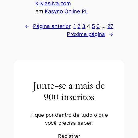
kliviasilva.com
em
Kasyno Online PL
←
Página anterior
1
2
3
4
5
6
…
27
Próxima página
→
Junte-se a mais de
900 inscritos
Fique por dentro de tudo o que
você precisa saber.
Registrar