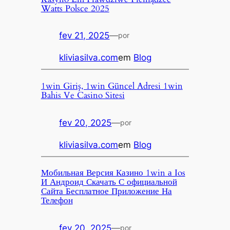
Watts Polsce 2025
fev 21, 2025
—
por
kliviasilva.com
em
Blog
1win Giriş, 1win Güncel Adresi 1win
Bahis Ve Casino Sitesi
fev 20, 2025
—
por
kliviasilva.com
em
Blog
Мобильная Версия Казино 1win а Ios
И Андроид Скачать С официальной
Сайта Бесплатное Приложение На
Телефон
fev 20, 2025
—
por