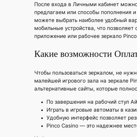
После входа в Личными кабинет можно
предлагаем или способы пополнения и 
можете выбрать наиболее удобный вар
мобильные устройства, что позволяет 
приложение или рабочее зеркало Pinco
Какие возможности Оплат
Чтобы пользоваться зеркалом, не нуж
малейшей игрового зала на зеркале Pi
альтернативные сайты, которые полнос
По завершения на рабочий стул А
Играть в игровые автоматы в каз
Удобную интерфейс позволяет резв
Pinco Casino — это надежнее мест