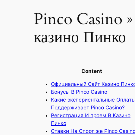
Pinco Casino 
казино Пинко
Content
Официальный Сайт Казино Пинк
Бонусы В Pinco Casino
Какие экспериентальные Оплат
Поддерживает Pinco Casino?
Регистрация И проем В Казино
Пинко
Ставки На Спорт же Pinco Casin