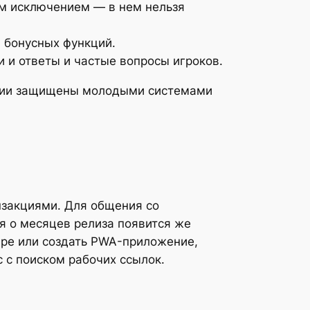
м исключением — в нем нельзя
 бонусных функций.
 и ответы и частые вопросы игроков.
ации защищены молодыми системами
нзакциями. Для общения со
я о месяцев релиза появится же
ере или создать PWA-приложение,
с с поиском рабочих ссылок.