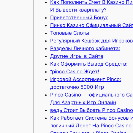
Как Пополнить Счет В Казино Пи
И Вывести кварплату?
Приветственный Бонус
Пинко Казино Официальный Сай
Топовые Слоты
Регулярный Кешбэк ддя Игроков
Разделы Личного кабинета:
Другие Игры в Сайте
Как Оформить Вывод Средств:
“pinco Casino Ждёт!
Игровой Ассортимент Pinco:
достаточно 5000 Игр
Pinco Casino — официального Са
Для Азартных Игр Онлайн
ведь Стоит Выбрать Pinco Casino
Как Работает Система Бонусов 
логичный Денег На Pinco Casino