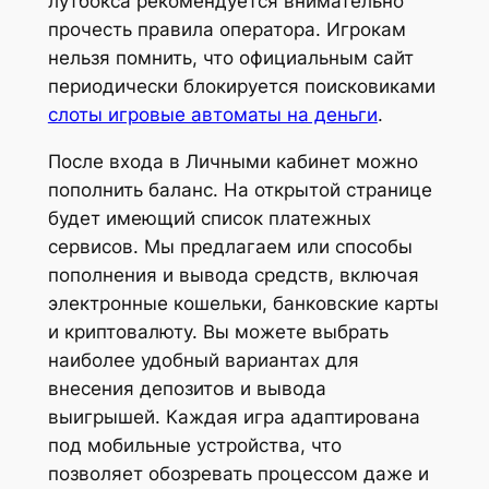
лутбокса рекомендуется внимательно
прочесть правила оператора. Игрокам
нельзя помнить, что официальным сайт
периодически блокируется поисковиками
слоты игровые автоматы на деньги
.
После входа в Личными кабинет можно
пополнить баланс. На открытой странице
будет имеющий список платежных
сервисов. Мы предлагаем или способы
пополнения и вывода средств, включая
электронные кошельки, банковские карты
и криптовалюту. Вы можете выбрать
наиболее удобный вариантах для
внесения депозитов и вывода
выигрышей. Каждая игра адаптирована
под мобильные устройства, что
позволяет обозревать процессом даже и