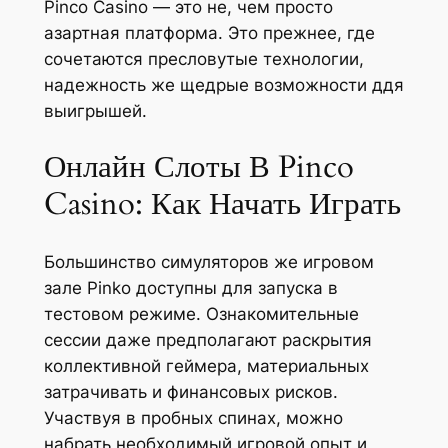
Pinco Casino — это не, чем просто
азартная платформа. Это прежнее, где
сочетаются пресловутые технологии,
надежность же щедрые возможности ддя
выигрышей.
Онлайн Слоты В Pinco
Casino: Как Начать Играть
Большинство симуляторов же игровом
зале Pinko доступны для запуска в
тестовом режиме. Ознакомительные
сессии даже предполагают раскрытия
коллективной геймера, материальных
затрачивать и финансовых рисков.
Участвуя в пробных спинах, можно
набрать необходимый игровой опыт и