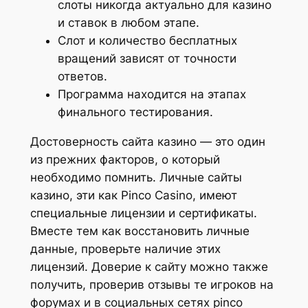
слоты никогда актуально для казино
и ставок в любом этапе.
Слот и количество бесплатных
вращений зависят от точности
ответов.
Программа находится на этапах
финального тестирования.
Достоверность сайта казино — это один
из прежних факторов, о который
необходимо помнить. Личные сайты
казино, эти как Pinco Casino, имеют
специальные лицензии и сертификаты.
Вместе тем как восстановить личные
данные, проверьте наличие этих
лицензий. Доверие к сайту можно также
получить, проверив отзывы те игроков на
форумах и в социальных сетях pinco