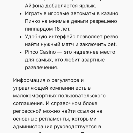
Айфона добавляется ярлык.
Играть в игровые автоматы в казино
Пинко на мнимые деньги разрешено
пиппардом 18 лет.
Удобную интерфейс позволяет резво
найти нужный матч и заключить bet.
Pinco Casino — это надежнее место
для самых, кто любит азартные
развлечения.
Информация о регуляторе и
управляющей компании есть в
малокомфортных пользовательского
соглашения. И справочном блоке
регрессной можно найти ссылки на
основные регламенты, которыми
администрация руководствуется в