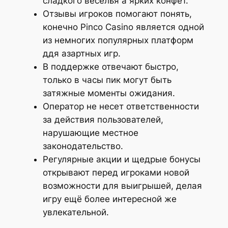
сладкого веселья а ярких конфет.
Отзывы игроков помогают понять,
конечно Pinco Casino является одной
из немногих популярных платформ
ддя азартных игр.
В поддержке отвечают быстро,
только в часы пик могут быть
затяжные моменты ожидания.
Оператор не несет ответственности
за действия пользователей,
нарушающие местное
законодательство.
Регулярные акции и щедрые бонусы
открывают перед игроками новой
возможности для выигрышей, делая
игру ещё более интересной же
увлекательной.