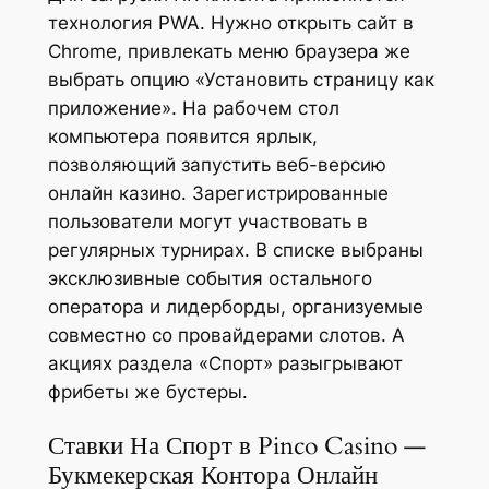
технология PWA. Нужно открыть сайт в
Chrome, привлекать меню браузера же
выбрать опцию «Установить страницу как
приложение». На рабочем стол
компьютера появится ярлык,
позволяющий запустить веб-версию
онлайн казино. Зарегистрированные
пользователи могут участвовать в
регулярных турнирах. В списке выбраны
эксклюзивные события остального
оператора и лидерборды, организуемые
совместно со провайдерами слотов. А
акциях раздела «Спорт» разыгрывают
фрибеты же бустеры.
Ставки На Спорт в Pinco Casino —
Букмекерская Контора Онлайн