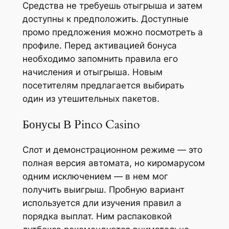
Средства не требуешь отыгрыша и затем
доступны к предположить. Доступные
промо предложения можно посмотреть а
профиле. Перед активацией бонуса
необходимо запомнить правила его
начисления и отыгрыша. Новым
посетителям предлагается выбирать
один из утешительных пакетов.
Бонусы В Pinco Casino
Слот и демонстрационном режиме — это
полная версия автомата, но киромарусом
одним исключением — в нем мог
получить выигрыш. Пробную вариант
используется дли изучения правил а
порядка выплат. Ним распаковкой