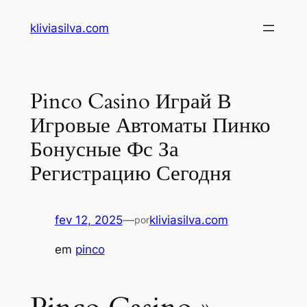
Pular
kliviasilva.com
para
o
conteúdo
Pinco Casino Играй В
Игровые Автоматы Пинко
Бонусные Фс За
Регистрацию Сегодня
fev 12, 2025
—
kliviasilva.com
por
em
pinco