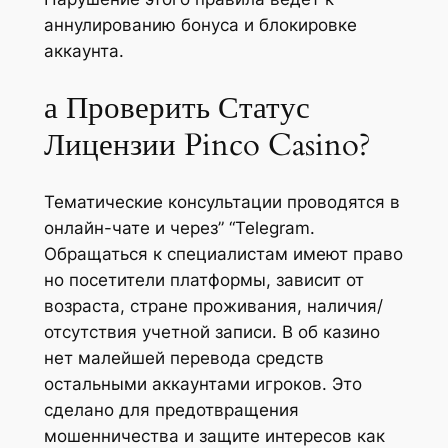
аннулированию бонуса и блокировке
аккаунта.
а Проверить Статус
Лицензии Pinco Casino?
Тематические консультации проводятся в
онлайн-чате и через” “Telegram.
Обращаться к специалистам имеют право
но посетители платформы, зависит от
возраста, стране проживания, наличия/
отсутствия учетной записи. В об казино
нет малейшей перевода средств
остальными аккаунтами игроков. Это
сделано для предотвращения
мошенничества и защите интересов как