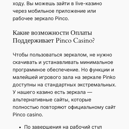
ходу. Вы можешь зайти в live-казино
через мобильное приложение или
рабочее зеркало Pinco.
Какие возможности Оплаты
Поддерживает Pinco Casino?
Чтобы пользоваться зеркалом, не нужно
скачивать и устанавливать минимальное
программное обеспечение. Но функции и
малейшей игрового зала на зеркале Pinko
доступны на стандартных экстремальных.
У нашего казино есть зеркала —
альтернативные сайты, которые
полностью повторяют официальному сайт
Pinco casino.
По завершения на рабочий стул