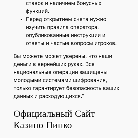
ставок и наличием бонусных
функций.
Перед открытием счета нужно
изучить правила оператора,
опубликованные инструкции и
ответы и частые вопросы игроков.
Вы можете может уверены, что наши
деньги в вернейших руках. Все
национальные операции защищены
молодыми системами шифрования,
только гарантирует безопасность ваших
данных и расходующихся.”
Официальный Сайт
Казино Пинко