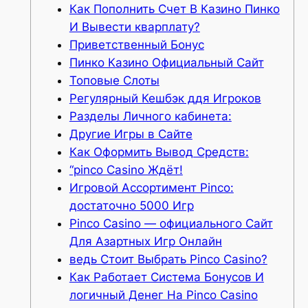
Как Пополнить Счет В Казино Пинко
И Вывести кварплату?
Приветственный Бонус
Пинко Казино Официальный Сайт
Топовые Слоты
Регулярный Кешбэк ддя Игроков
Разделы Личного кабинета:
Другие Игры в Сайте
Как Оформить Вывод Средств:
“pinco Casino Ждёт!
Игровой Ассортимент Pinco:
достаточно 5000 Игр
Pinco Casino — официального Сайт
Для Азартных Игр Онлайн
ведь Стоит Выбрать Pinco Casino?
Как Работает Система Бонусов И
логичный Денег На Pinco Casino