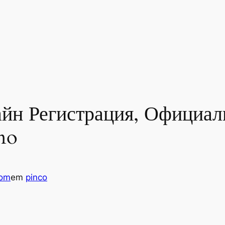
йн Регистрация, Официал
no
com
em
pinco