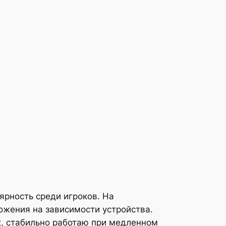
ярность среди игроков. На
ожения на зависимости устройства.
х, стабильно работаю при медленном