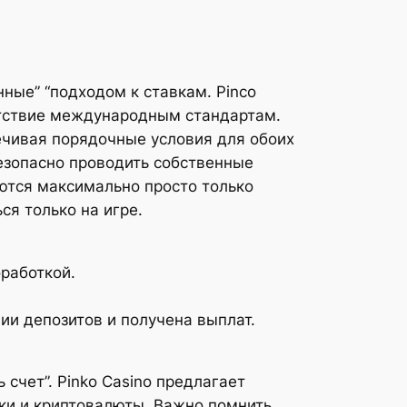
ные” “подходом к ставкам. Pinco
ветствие международным стандартам.
печивая порядочные условия для обоих
безопасно проводить собственные
ются максимально просто только
я только на игре.
работкой.
ии депозитов и получена выплат.
счет”. Pinko Casino предлагает
ки и криптовалюты. Важно помнить,