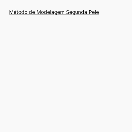
Método de Modelagem Segunda Pele