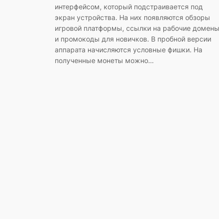
интерфейсом, который подстраивается под
экран устройства. На них появляются обзоры
игровой платформы, ссылки на рабочие домен
и промокоды для новичков. В пробной версии
аппарата начисляются условные фишки. На
полученные монеты можно…