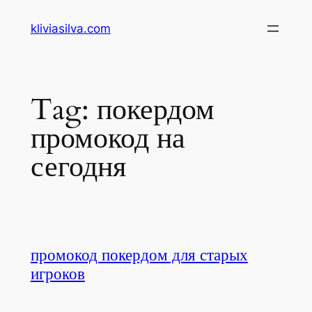
Pular
kliviasilva.com
para
o
conteúdo
Tag:
покердом
промокод на
сегодня
промокод покердом для старых
игроков