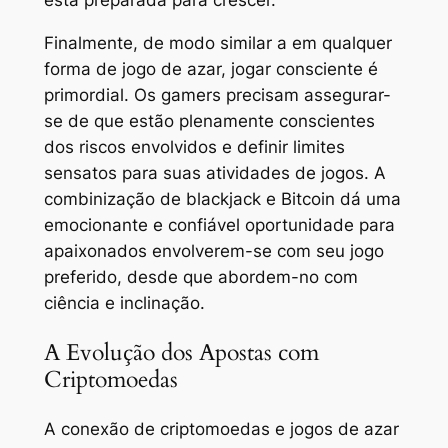
está preparada para crescer.
Finalmente, de modo similar a em qualquer
forma de jogo de azar, jogar consciente é
primordial. Os gamers precisam assegurar-
se de que estão plenamente conscientes
dos riscos envolvidos e definir limites
sensatos para suas atividades de jogos. A
combinização de blackjack e Bitcoin dá uma
emocionante e confiável oportunidade para
apaixonados envolverem-se com seu jogo
preferido, desde que abordem-no com
ciência e inclinação.
A Evolução dos Apostas com
Criptomoedas
A conexão de criptomoedas e jogos de azar