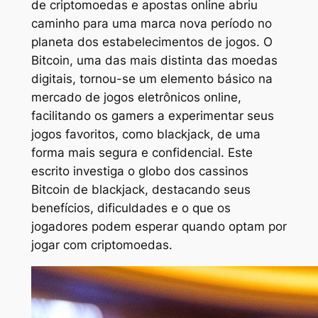
de criptomoedas e apostas online abriu
caminho para uma marca nova período no
planeta dos estabelecimentos de jogos. O
Bitcoin, uma das mais distinta das moedas
digitais, tornou-se um elemento básico na
mercado de jogos eletrônicos online,
facilitando os gamers a experimentar seus
jogos favoritos, como blackjack,
de uma
forma mais segura e confidencial. Este
escrito investiga o globo dos cassinos
Bitcoin de blackjack, destacando seus
benefícios, dificuldades e o que os
jogadores podem esperar quando optam por
jogar com criptomoedas.