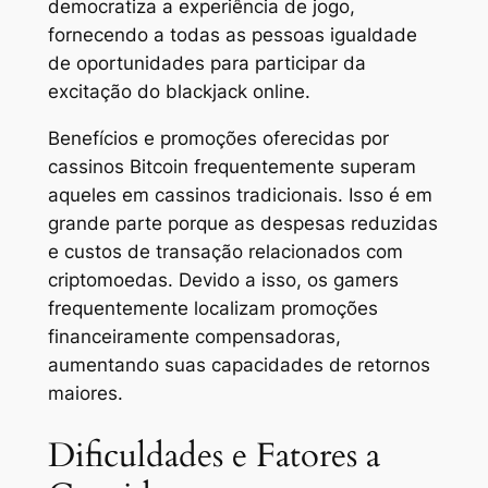
democratiza a experiência de jogo,
fornecendo a todas as pessoas igualdade
de oportunidades para participar da
excitação do blackjack online.
Benefícios e promoções oferecidas por
cassinos Bitcoin frequentemente superam
aqueles em cassinos tradicionais. Isso é em
grande parte porque as despesas reduzidas
e custos de transação relacionados com
criptomoedas. Devido a isso, os gamers
frequentemente localizam promoções
financeiramente compensadoras,
aumentando suas capacidades de retornos
maiores.
Dificuldades e Fatores a