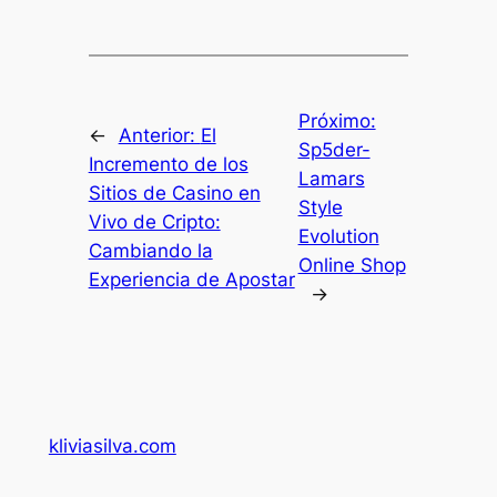
Próximo:
←
Anterior:
El
Sp5der-
Incremento de los
Lamars
Sitios de Casino en
Style
Vivo de Cripto:
Evolution
Cambiando la
Online Shop
Experiencia de Apostar
→
kliviasilva.com