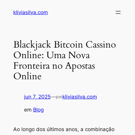
Pular
kliviasilva.com
para
o
conteúdo
Blackjack Bitcoin Cassino
Online: Uma Nova
Fronteira no Apostas
Online
jun 7, 2025
—
kliviasilva.com
por
em
Blog
Ao longo dos últimos anos, a combinação