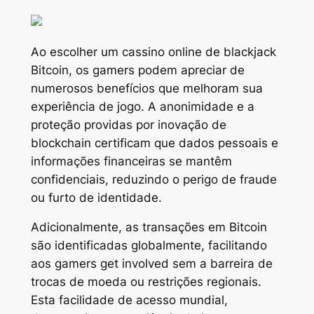
Ao escolher um cassino online de blackjack
Bitcoin, os gamers podem apreciar de
numerosos benefícios que melhoram sua
experiência de jogo. A anonimidade e a
proteção providas por inovação de
blockchain certificam que dados pessoais e
informações financeiras se mantêm
confidenciais, reduzindo o perigo de fraude
ou furto de identidade.
Adicionalmente, as transações em Bitcoin
são identificadas globalmente, facilitando
aos gamers get involved sem a barreira de
trocas de moeda ou restrições regionais.
Esta facilidade de acesso mundial,