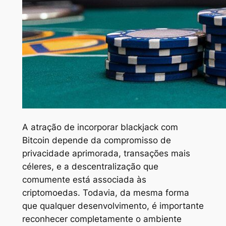
A atração de incorporar blackjack com
Bitcoin depende da compromisso de
privacidade aprimorada, transações mais
céleres, e a descentralização que
comumente está associada às
criptomoedas. Todavia, da mesma forma
que qualquer desenvolvimento, é importante
reconhecer completamente o ambiente