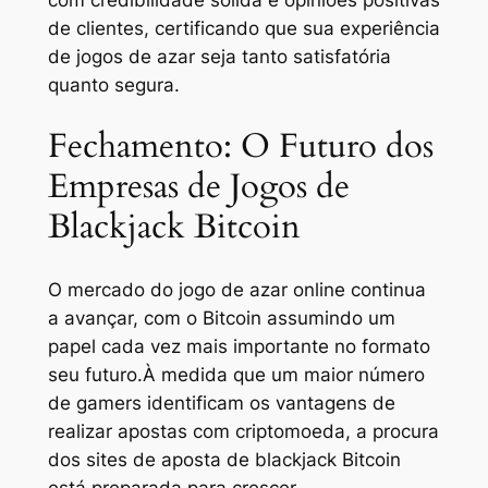
de clientes, certificando que sua experiência
de jogos de azar seja tanto satisfatória
quanto segura.
Fechamento: O Futuro dos
Empresas de Jogos de
Blackjack Bitcoin
O mercado do jogo de azar online continua
a avançar, com o Bitcoin assumindo um
papel cada vez mais importante no formato
seu futuro.À medida que um maior número
de gamers identificam os vantagens de
realizar apostas com criptomoeda, a procura
dos sites de aposta de blackjack Bitcoin